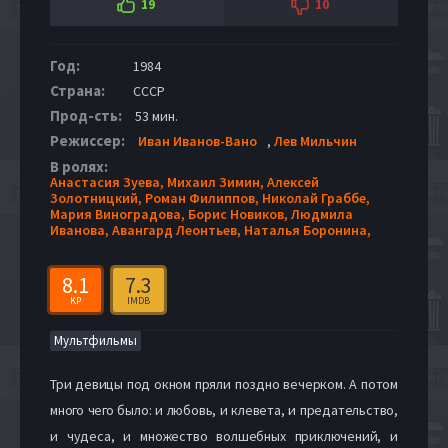
19
10
Год:
1984
Страна:
СССР
Прод-сть:
53 мин.
Режиссер:
Иван Иванов-Вано
,
Лев Мильчин
В ролях:
Анастасия Зуева,
Михаил Зимин,
Алексей
Золотницкий,
Роман Филиппов,
Николай Граббе,
Мария Виноградова,
Борис Новиков,
Людмила
Иванова,
Авангард Леонтьев,
Наталья Боронина,
8.1
7.3
KP
IMDB
Мультфильмы
Три девицы под окном пряли поздно вечерком. А потом
много чего было: и любовь, и клевета, и предательство,
и чудеса, и множество волшебных приключений, и