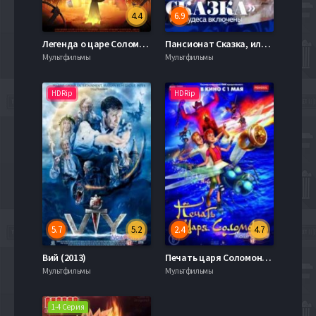
4.4
6.9
Легенда о царе Соломоне (2017)
Пансионат Сказка, или Чудеса включены (2015)
Мультфильмы
Мультфильмы
HDRip
HDRip
5.7
5.2
2.4
4.7
Вий (2013)
Печать царя Соломона (2013)
Мультфильмы
Мультфильмы
1-4 Серия