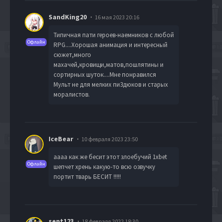
SandKing20
16 мая 2023 20:16
Типичная пати героев-наемников с любой
Офлайн
RPG....Хорошая анимация и интересный
сюжет,много
махачей,кровищи,матов,пошлятины и
сортирных шуток....Мне понравился
Мульт не для мелких пи3дюков и старых
моралистов.
IceBear
10 февраля 2023 23:50
аааа как же бесит этот злоебучий 1xbet
Офлайн
шепчет хрень какую-то всю озвучку
портит тварь БЕСИТ !!!!!
sent123
18 февраля 2022 18:30