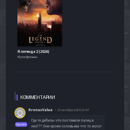
Я легенда 2 (2026)
Мультфильмы
КОММЕН
ТАРИИ
KronasValua
25 октября 2024 23:47
Где те дебилы что поставили палец в
Офлайн
низ??? Они кроме соловьева что то могут