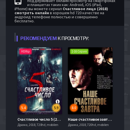
поддерживает онлайн просмотр на смартфонах
и планшетах таких как: Android, iOS (iPad,
iPhone) вы можете сериал
Счастливое лицо (2018)
смотреть онлайн
в хорошем hd 720 качестве на
андроид телефоне полностью и совершенно
бесплатно.
РЕКОМЕНДУЕМ
К ПРОСМОТРУ:
HDRip
1-16 Серия
5.4
5.9
8.0
Счастливое число 5 (2019)
Наше счастливое завтра / Цеховик (2017)
Драма, 2018, 720hd, mobilen
Драма, 2018, 720hd, mobilen