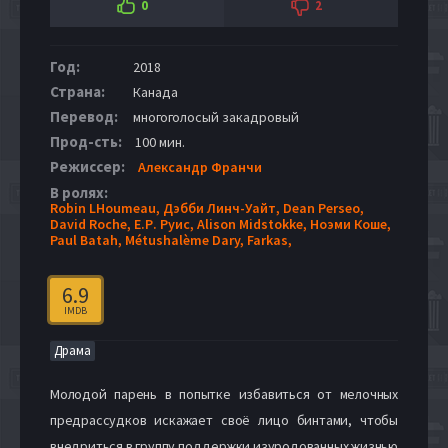
0
2
Год:
2018
Страна:
Канада
Перевод:
многоголосый закадровый
Прод-сть:
100 мин.
Режиссер:
Александр Франчи
В ролях:
Robin LHoumeau,
Дэбби Линч-Уайт,
Dean Perseo,
David Roche,
Е.Р. Руис,
Alison Midstokke,
Ноэми Коше,
Paul Batah,
Métushalème Dary,
Farkas,
6.9
IMDB
Драма
Молодой парень в попытке избавиться от мелочных
предрассудков искажает своё лицо бинтами, чтобы
внедриться в группу поддержки изуродованных жизнью