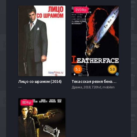
DVDRip
5.1
5.0
Лицо со шрамом (2014)
Техасская резня бензопилой 3: Кожаное лицо (1990)
---
Драма, 2018, 720hd, mobilen
BDRip