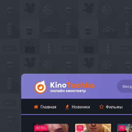
Главная
Новинки
Фильмы
WEBDL
TS
TS