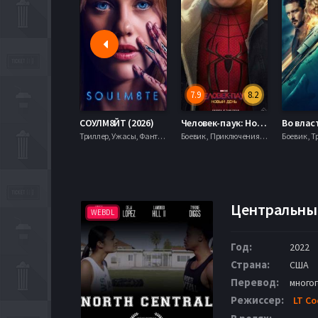
7.9
8.2
СОУЛМ8ЙТ (2026)
Человек-паук: Новый день (2026)
Триллер, Ужасы, Фантастика,
Боевик , Приключения, Фантастика, Фэнтези,
Боевик , Т
Центральный
WEBDL
Год:
2022
Страна:
США
Перевод:
много
Режиссер:
LT Co