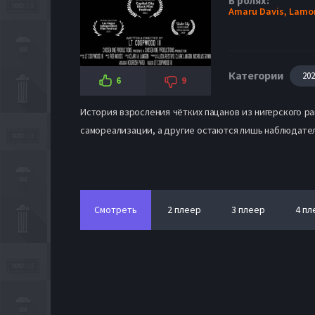
В ролях:
Amaru Davis,
Lamon
Категории
20
6
9
История взросления чётких пацанов из нигерского ра
самореализации, а другие остаются лишь наблюдате
Смотреть
2 плеер
3 плеер
4 пл