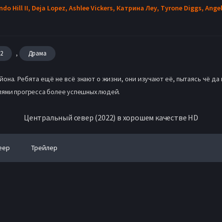
do Hill II,
Deja Lopez,
Ashlee Vickers,
Катрина Леу,
Tyrone Diggs,
Angel
,
22
Драма
йона. Ребята ещё не всё знают о жизни, они изучают её, пытаясь чё да
лями прогресса более успешных людей.
Центральный север (2022) в хорошем качестве HD
еер
Трейлер