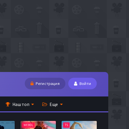
Регистрация
Войти
Наш топ
Еще
WEBDL
TS
BDRip