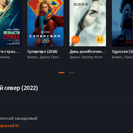
6.3
6.7
Во власти страха (2026)
Супергерл (2026)
День разоблачения (2026)
Одиссея (2
риллер,
Боевик , Драма, Приключения, Фантастика,
Драма, Триллер, Фантастика,
 север (2022)
голосый закадровый
opwood III