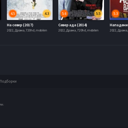
4.5
4.3
5.6
5.5
5.3
)
На север (2017)
Север ада (2014)
2022, Драма, 720hd, mobilen
2022, Драма, 720hd, mobilen
2022, Драма,
Подборки
ны.