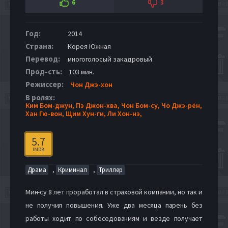
6
3
Год:
2014
Страна:
Корея Южная
Перевод:
многоголосый закадровый
Прод-сть:
103 мин.
Режиссер:
Чон Джэ-хон
В ролях:
Ким Бом-джун,
Пэ Джон-хва,
Чон Бом-су,
Чо Джэ-рён,
Хан Гю-вон,
Щим Хун-ги,
Ли Хон-нэ,
5.7
IMDB
,
,
Драма
Криминал
Триллер
Мин-су 8 лет проработал в страховой компании, но так и
не получил повышения. Уже два месяца парень без
работы ходит по собеседованиям и везде получает