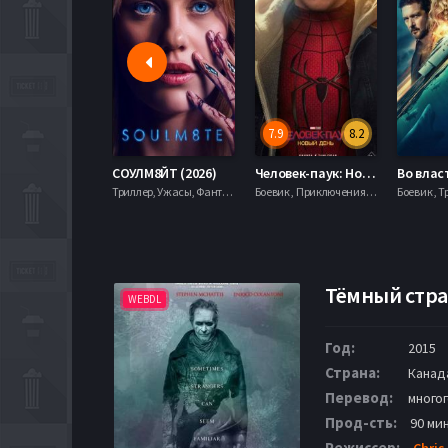
7.9
8.2
СОУЛМ8ЙТ (2026)
Человек-паук: Новый день (2026)
Триллер, Ужасы, Фантастика,
Боевик , Приключения, Фантастика, Фэнтези,
Боевик , Т
Тёмный стра
WEBDL
Год:
2015
Страна:
Канад
Перевод:
много
Прод-сть:
90 мин
Режиссер:
Chris