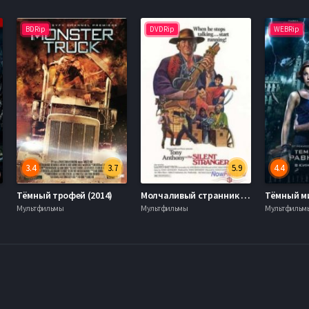
BDRip
DVDRip
WEBRip
3.4
3.7
5.9
4.4
Тёмный трофей (2014)
Молчаливый странник (1968)
Мультфильмы
Мультфильмы
Мультфильм