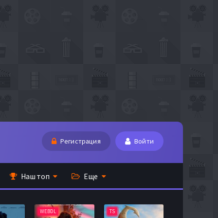
Регистрация
Войти
Наш топ
Еще
WEBDL
TS
BDRip