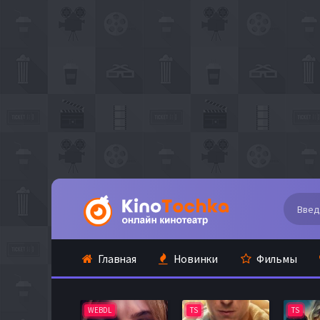
Главная
Новинки
Фильмы
WEBDL
TS
TS