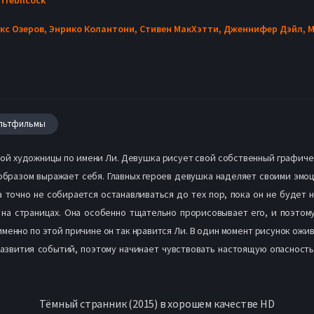
кс Озеров,
Энрико Колантони,
Стивен МакХэтти,
Дженнифер Дэйл,
М
льтфильмы
дой художницы по имени Ли. Девушка рисует свой собственный графиче
 образом выражает себя. Главных героев девушка наделяет своими эмо
а точно не собирается останавливаться до тех пор, пока он не будет 
на страницах. Она особенно тщательно прорисовывает его, и поэтом
енно по этой причине он так нравится Ли. В один момент рисунок ожива
развития событий, поэтому начинает чувствовать настоящую опасность
Тёмный странник (2015) в хорошем качестве HD