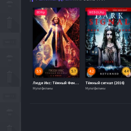
BDRip
WEB-DLRip
5.9
5.7
4.2
4.4
Люди Икс: Тёмный Феникс (2019)
Тёмный сигнал (2016)
Мультфильмы
Мультфильмы