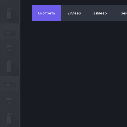
Смотреть
2 плеер
3 плеер
Тре