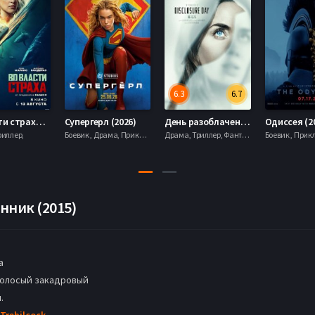
6.3
6.7
Во власти страха (2026)
Супергерл (2026)
День разоблачения (2026)
Одиссея (2
риллер,
Боевик , Драма, Приключения, Фантастика,
Драма, Триллер, Фантастика,
нник (2015)
а
голосый закадровый
.
 Trebilcock