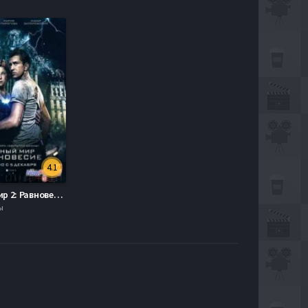
4.1
Тёмный мир 2: Равновесие (2013)
ы