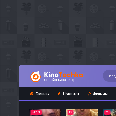
Главная
Новинки
Фильмы
WEBDL
TS
TS