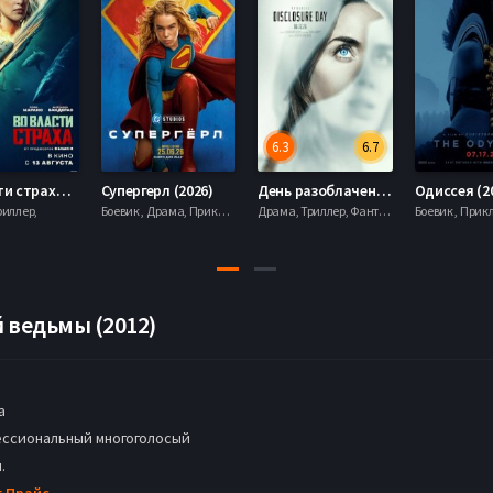
6.3
6.7
Во власти страха (2026)
Супергерл (2026)
День разоблачения (2026)
Одиссея (2
риллер,
Боевик , Драма, Приключения, Фантастика,
Драма, Триллер, Фантастика,
 ведьмы (2012)
а
ссиональный многоголосый
.
г Прайс