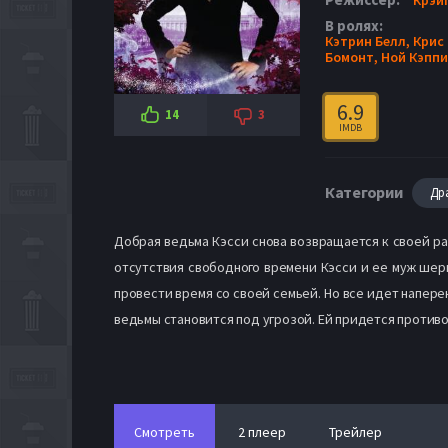
В ролях:
Кэтрин Белл,
Крис
Бомонт,
Ной Кэппи
6.9
14
3
IMDB
Категории
Др
Добрая ведьма Кэсси снова возвращается к своей ра
отсутствия свободного времени Кэсси и ее муж шери
провести время со своей семьей. Но все идет напере
ведьмы становится под угрозой. Ей придется противо
Смотреть
2 плеер
Трейлер