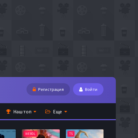
Регистрация
Войти
Наш топ
Еще
WEBDL
TS
BDRip