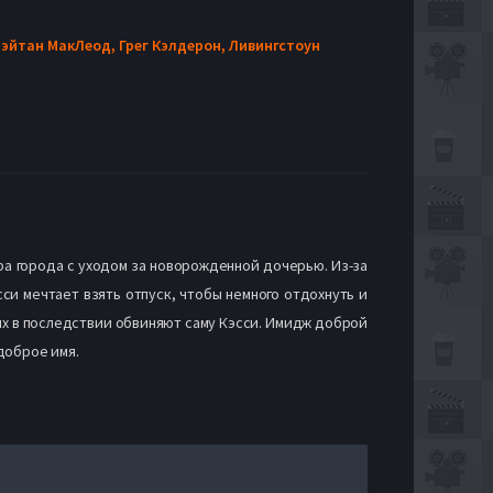
эйтан МакЛеод,
Грег Кэлдерон,
Ливингстоун
ра города с уходом за новорожденной дочерью. Из-за
си мечтает взять отпуск, чтобы немного отдохнуть и
рых в последствии обвиняют саму Кэсси. Имидж доброй
доброе имя.