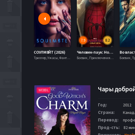
7.9
8.2
СОУЛМ8ЙТ (2026)
Человек-паук: Новый день (2026)
Триллер, Ужасы, Фантастика,
Боевик , Приключения, Фантастика, Фэнтези,
Боевик , Т
Чары доброй
WEBDL
Год:
2012
Страна:
Канад
Перевод:
профе
Прод-сть:
82 мин
Режиссер:
Крэй