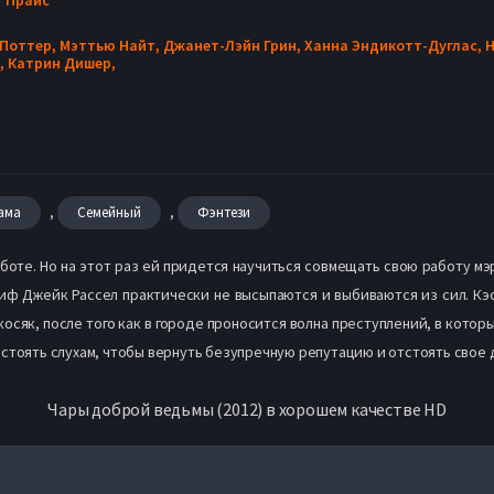
 Поттер,
Мэттью Найт,
Джанет-Лэйн Грин,
Ханна Эндикотт-Дуглас,
Н
,
Катрин Дишер,
,
,
ама
Семейный
Фэнтези
боте. Но на этот раз ей придется научиться совмещать свою работу мэ
ф Джейк Рассел практически не высыпаются и выбиваются из сил. Кэс
косяк, после того как в городе проносится волна преступлений, в кото
стоять слухам, чтобы вернуть безупречную репутацию и отстоять свое 
Чары доброй ведьмы (2012) в хорошем качестве HD