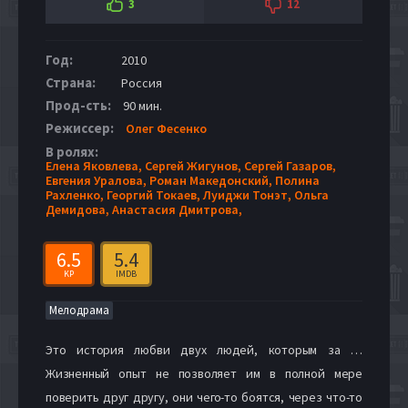
3
12
Год:
2010
Страна:
Россия
Прод-сть:
90 мин.
Режиссер:
Олег Фесенко
В ролях:
Елена Яковлева,
Сергей Жигунов,
Сергей Газаров,
Евгения Уралова,
Роман Македонский,
Полина
Рахленко,
Георгий Токаев,
Луиджи Тонэт,
Ольга
Демидова,
Анастасия Дмитрова,
6.5
5.4
KP
IMDB
Мелодрама
Это история любви двух людей, которым за …
Жизненный опыт не позволяет им в полной мере
поверить друг другу, они чего-то боятся, через что-то