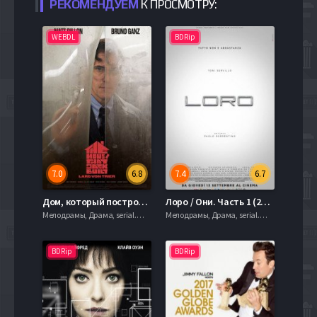
РЕКОМЕНДУЕМ
К ПРОСМОТРУ:
WEBDL
BDRip
7.0
6.8
7.4
6.7
Дом, который построил Джек (2018)
Лоро / Они. Часть 1 (2018)
Мелодрамы, Драма, serial.mob
Мелодрамы, Драма, serial.mob
BDRip
BDRip