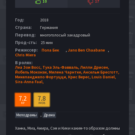
10
17
Год:
2018
Страна:
Германия
Перевод:
многоголосый закадровый
Прод-сть:
25 мин
Режиссер:
Пола Бек
,
Jano Ben Chaabane
,
Chris Miera
В ролях:
Леа Зои Восс,
Тука Эль-Фавваль,
Лилли Дрисен,
Йобель Моконзи,
Милена Чарнтке,
Ансельм Бресготт,
Микеланджело Фортуцци,
Крис Верес,
Louis Daniel,
Sira-Anna Faal,
7.2
7.8
KP
IMDB
,
Мелодрамы
Драма
Ханна, Миа, Амира, Сэм и Кики каким-то образом должны