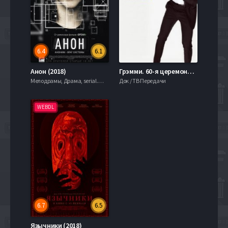
6.4
6.1
Анон (2018)
Грэмми. 60-я церемония вручения наград (2018)
Мелодрамы, Драма, serial.mob
Док / ТВ Передачи
WEBDL
6.7
6.5
Язычники (2018)