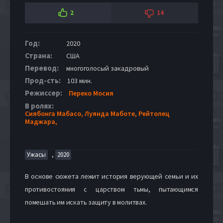
2
14
Год:
2020
Страна:
США
Перевод:
многоголосый закадровый
Прод-сть:
103 мин.
Режиссер:
Переко Мосия
В ролях:
Сиябонга Мабасо,
Луянда Маботе,
Рейтолец
Маджара,
,
Ужасы
2020
В основе сюжета лежит история верующей семьи и их
противостояния с царством тьмы, пытающимся
помешать им искать защиту в молитвах.