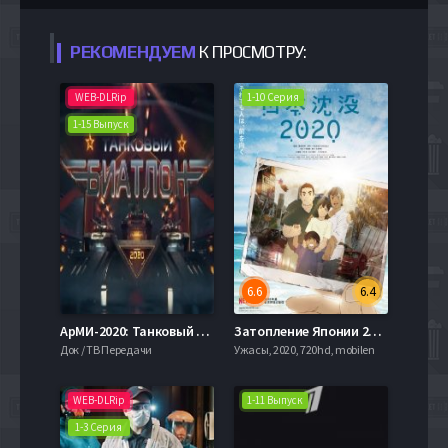
РЕКОМЕНДУЕМ
К ПРОСМОТРУ:
WEB-DLRip
1-10 Серия
1-15 Выпуск
6.6
6.4
АрМИ-2020: Танковый биатлон (2020)
Затопление Японии 2020 (2020)
Док / ТВ Передачи
Ужасы, 2020, 720hd, mobilen
WEB-DLRip
1-11 Выпуск
1-3 Серия