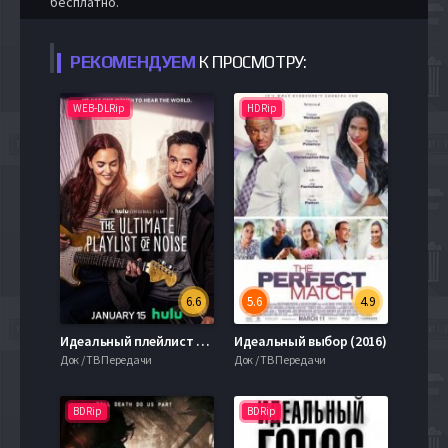
бесплатно.
РЕКОМЕНДУЕМ
К ПРОСМОТРУ:
WEB-DLRip
HDRip
6.6
5.6
4.9
Идеальный плейлист звуков (2021)
Идеальный выбор (2016)
Док / ТВ Передачи
Док / ТВ Передачи
BDRip
BDRip