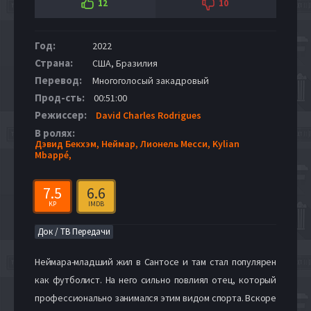
12
10
Год:
2022
Страна:
США, Бразилия
Перевод:
Многоголосый закадровый
Прод-сть:
00:51:00
Режиссер:
David Charles Rodrigues
В ролях:
Дэвид Бекхэм,
Неймар,
Лионель Месси,
Kylian
Mbappé,
7.5
6.6
KP
IMDB
Док / ТВ Передачи
Неймара-младший жил в Сантосе и там стал популярен
как футболист. На него сильно повлиял отец, который
профессионально занимался этим видом спорта. Вскоре