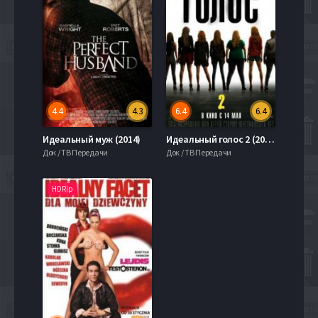
4.4
4.3
6.4
6.4
Идеальный муж (2014)
Идеальный голос 2 (2015)
Док / ТВ Передачи
Док / ТВ Передачи
HDRip