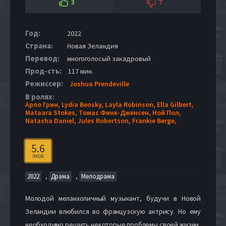
3
7
Год:
2022
Страна:
Новая Зеландия
Перевод:
многоголосый закадровый
Прод-сть:
117 мин.
Режиссер:
Joshua Prendeville
В ролях:
Арло Грин,
Lydia Bensky,
Layla Robinson,
Ella Gilbert,
Mataara Stokes,
Томас Финк-Дженсен,
Ной Пол,
Natasha Daniel,
Jules Robertson,
Frankie Berge,
5.6
IMDB
,
,
2022
Драма
Мелодрама
Молодой меланхоличный музыкант, будучи в Новой
Зеландии влюбился во французскую актрису. Но ему
необходимо решить некоторые проблемы своей жизни,