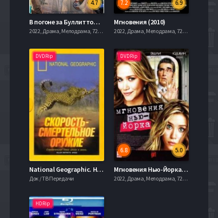
4.7
7.2
6.9
В погоне за Буллиттом (2018)
Мгновения (2010)
2022, Драма, Мелодрама, 720hd, mobilen
2022, Драма, Мелодрама, 720hd, mobilen
DVDRip
DVDRip
6.8
5.0
National Geographic. Невероятные мгновения (2003)
Мгновения Нью-Йорка (2004)
Док / ТВ Передачи
2022, Драма, Мелодрама, 720hd, mobilen
HDRip