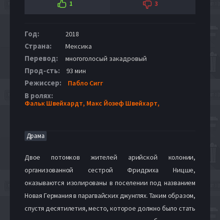
1
3
Год:
2018
Страна:
Мексика
Перевод:
многоголосый закадровый
Прод-сть:
93 мин
Режиссер:
Пабло Сигг
В ролях:
Фальк Швейхардт,
Макс Йозеф Швейхарт,
Драма
Двое потомков жителей арийской колонии,
организованной сестрой Фридриха Ницше,
оказываются изолированы в поселении под названием
Новая Германия в парагвайских джунглях. Таким образом,
спустя десятилетия, место, которое должно было стать