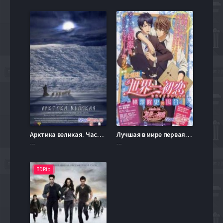
Арктика великая. Часть первая. Почитание духа огня (2014)
Лучшая в мире первая любовь: История Ёкодзавы Такафуми (2014)
---
---
BDRip