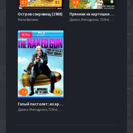
8.3
8.1
6.4
Остров сокровищ (1988)
Пряники из картошки (2011)
Мультфильмы
Драма, Мелодрама, 720hd, mobilen
BDRip
7.4
7.6
Голый пистолет: из архивов полиции! (1988)
Драма, Мелодрама, 720hd, mobilen