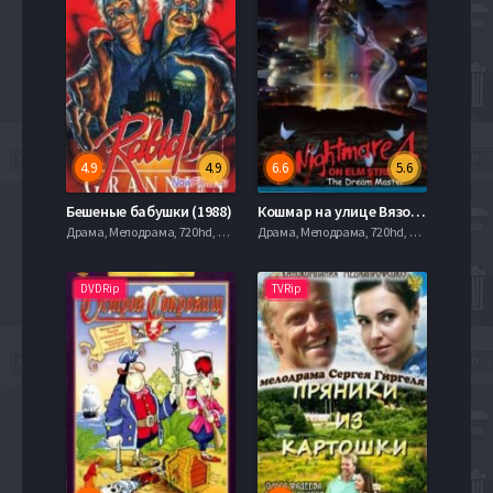
4.9
4.9
6.6
5.6
Бешеные бабушки (1988)
Кошмар на улице Вязов 4: Повелитель сна (1988)
Драма, Мелодрама, 720hd, mobilen
Драма, Мелодрама, 720hd, mobilen
DVDRip
TVRip