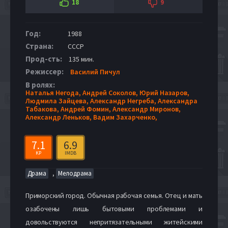
18
9
Год:
1988
Страна:
СССР
Прод-сть:
135 мин.
Режиссер:
Василий Пичул
В ролях:
Наталья Негода,
Андрей Соколов,
Юрий Назаров,
Людмила Зайцева,
Александр Негреба,
Александра
Табакова,
Андрей Фомин,
Александр Миронов,
Александр Леньков,
Вадим Захарченко,
7.1
6.9
KP
IMDB
,
Драма
Мелодрама
Приморский город. Обычная рабочая семья. Отец и мать
озабочены лишь бытовыми проблемами и
довольствуются непритязательными житейскими