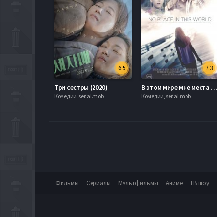
6.5
7.3
Три сестры (2020)
В этом мире мне места нет (2
Комедии, serial.mob
Комедии, serial.mob
Фильмы
Сериалы
Мультфильмы
Аниме
ТВ шоу