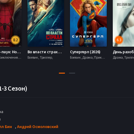
8.2
6.3
Человек-паук: Новый день (2026)
Во власти страха (2026)
Супергерл (2026)
Боевик , Приключения, Фантастика, Фэнтези,
Боевик , Триллер,
Боевик , Драма, Приключения, Фантастика,
1-3 Сезон)
на
н
лл Бин
,
Андрей Осмоловский