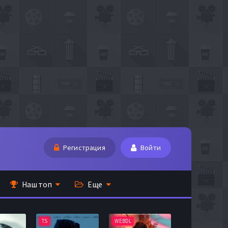
Регистрация
Войти
Наш топ
Еще
TS
WEBDL
TS