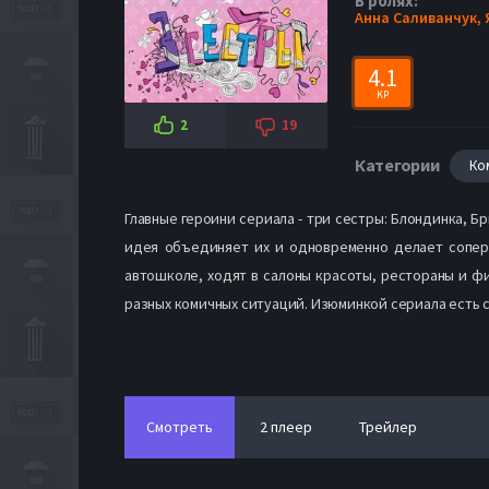
В ролях:
Анна Саливанчук,
4.1
KP
2
19
Категории
Ко
Главные героини сериала - три сестры: Блондинка, Б
идея объединяет их и одновременно делает соперни
автошколе, ходят в салоны красоты, рестораны и фи
разных комичных ситуаций. Изюминкой сериала есть ст
Смотреть
2 плеер
Трейлер