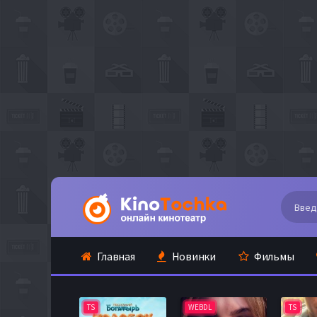
Главная
Новинки
Фильмы
TS
WEBDL
TS