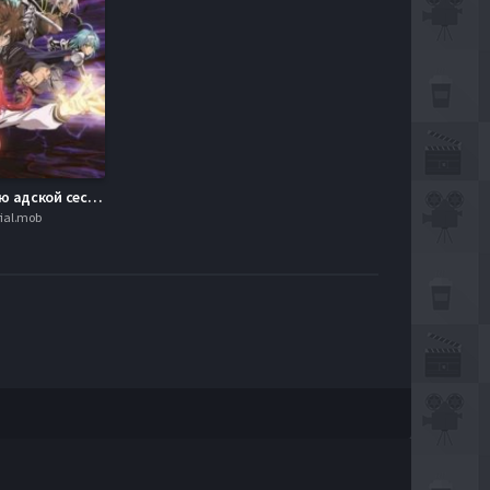
По велению адской сестры: Взрыв / По велению адской сестры (2 Сезон) (2015)
ial.mob