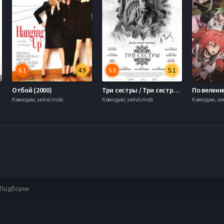
6.1
4.9
5.8
5.1
017)
Отбой (2000)
Три сестры / Три сестры. 120 лет спустя (2017)
Комедии, serial.mob
Комедии, serial.mob
Комедии, ser
Подборки