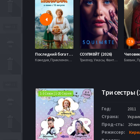
7.9
Последний богатырь. Колобок (2026)
СОУЛМ8ЙТ (2026)
Комедия, Приключения, Фэнтези,
Триллер, Ужасы, Фантастика,
Три сестры (
1-3 Сезон | 1-20 Серия
Год:
2011
Страна:
Украи
Прод-сть:
20 ми
Режиссер:
Кири