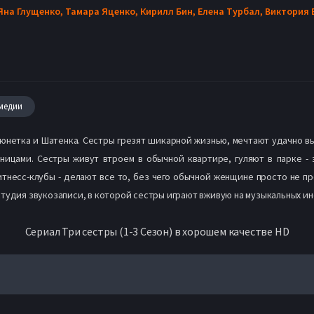
Яна Глущенко,
Тамара Яценко,
Кирилл Бин,
Елена Турбал,
Виктория 
медии
рюнетка и Шатенка. Сестры грезят шикарной жизнью, мечтают удачно вы
цами. Сестры живут втроем в обычной квартире, гуляют в парке - э
тнесс-клубы - делают все то, без чего обычной женщине просто не п
удия звукозаписи, в которой сестры играют вживую на музыкальных инстр
Сериал Три сестры (1-3 Сезон) в хорошем качестве HD