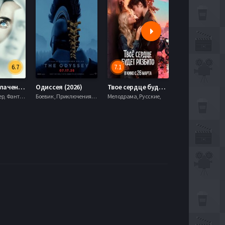
6.7
7.1
День разоблачения (2026)
Одиссея (2026)
Твое сердце будет разбито (2026)
Моана (2026)
Драма, Триллер, Фантастика,
Боевик , Приключения, Фэнтези,
Мелодрама, Русские,