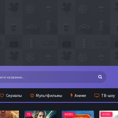
Сериалы
Мультфильмы
Аниме
ТВ-шоу
TS
WEBDL
WEBDL