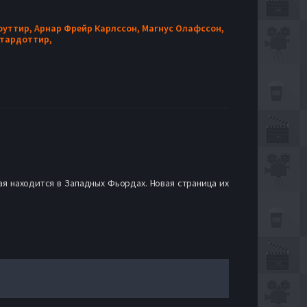
оуттир,
Арнар Фрейр Карлссон,
Магнус Олафссон,
ртардоттир,
ая находится в Западных Фьордах. Новая страница их