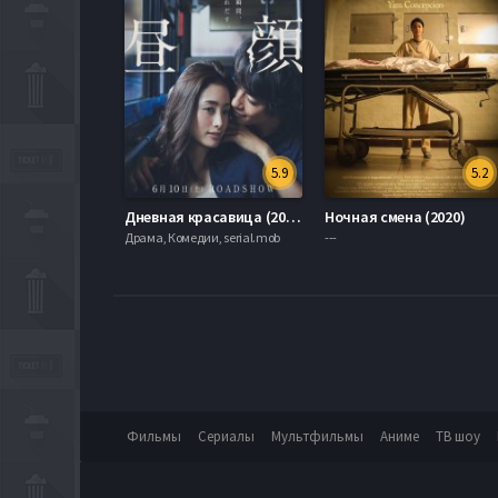
5.9
5.2
Дневная красавица (2017)
Ночная смена (2020)
Драма, Комедии, serial.mob
---
Фильмы
Сериалы
Мультфильмы
Аниме
ТВ шоу