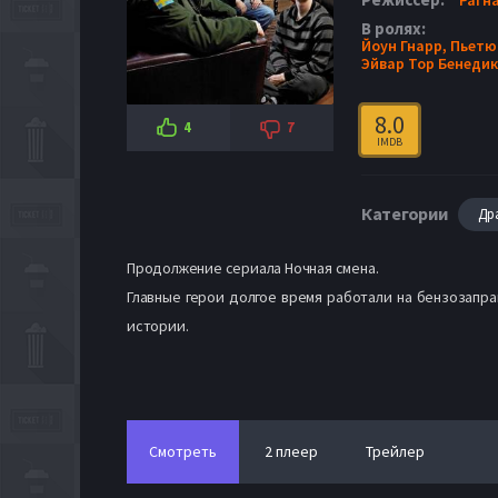
В ролях:
Йоун Гнарр,
Пьетю
Эйвар Тор Бенеди
8.0
4
7
IMDB
Категории
Др
Продолжение сериала Ночная смена.
Главные герои долгое время работали на бензозапра
истории.
Смотреть
2 плеер
Трейлер