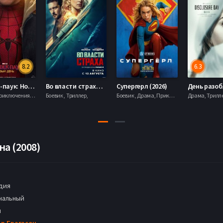
8.2
6.3
Человек-паук: Новый день (2026)
Во власти страха (2026)
Супергерл (2026)
Боевик , Приключения, Фантастика, Фэнтези,
Боевик , Триллер,
Боевик , Драма, Приключения, Фантастика,
а (2008)
дия
нальный
н
ар Брагасон