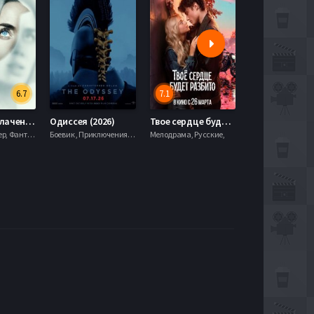
6.7
7.1
День разоблачения (2026)
Одиссея (2026)
Твое сердце будет разбито (2026)
Моана (2026)
Драма, Триллер, Фантастика,
Боевик , Приключения, Фэнтези,
Мелодрама, Русские,