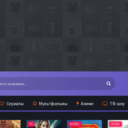
Сериалы
Мультфильмы
Аниме
ТВ-шоу
TS
WEBDL
WEBDL