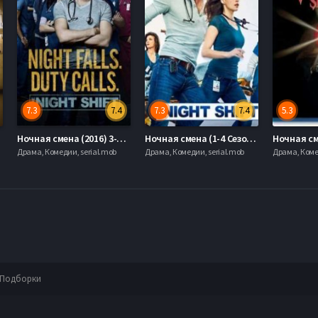
7.3
7.4
7.3
7.4
5.3
Ночная смена (2016) 3-4 сезон
Ночная смена (1-4 Сезон) (2015)
Ночная см
Драма, Комедии, serial.mob
Драма, Комедии, serial.mob
Драма, Коме
Подборки