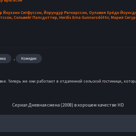
р Йоуханн Сигфуссон,
Йорундур Рагнарссон,
Оулавия Хрёдн Йоунсд
ктссон,
Сольвейг Палсдоттир,
Herdís Erna Gunnarsdóttir,
Мария Сигу
,
ама
Комедии
вке. Теперь же они работают в отдаленной сельской гостинице, котор
Сериал Дневная смена (2008) в хорошем качестве HD