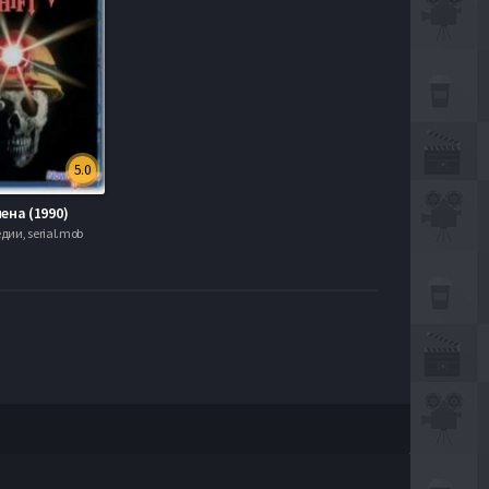
5.0
ена (1990)
дии, serial.mob