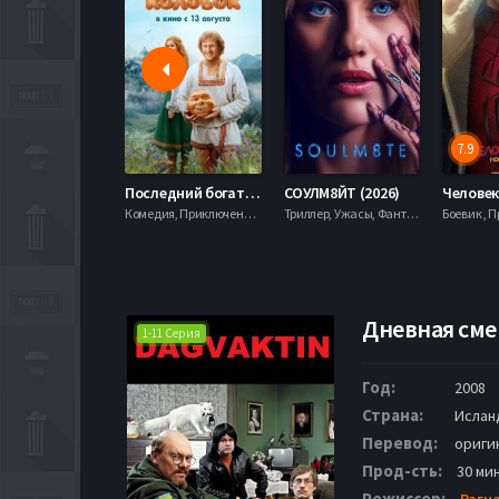
7.9
Последний богатырь. Колобок (2026)
СОУЛМ8ЙТ (2026)
Комедия, Приключения, Фэнтези,
Триллер, Ужасы, Фантастика,
Дневная смен
1-11 Серия
Год:
2008
Страна:
Ислан
Перевод:
ориги
Прод-сть:
30 ми
Режиссер:
Рагн