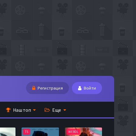
Регистрация
Войти
Наш топ
Еще
TS
WEBDL
TS