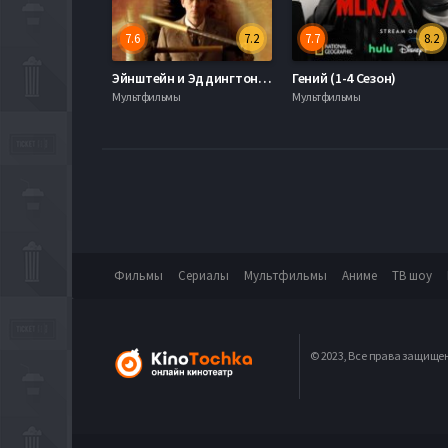
7.6
7.2
7.7
8.2
Эйнштейн и Эддингтон (2008)
Гений (1-4 Сезон)
Мультфильмы
Мультфильмы
Фильмы
Сериалы
Мультфильмы
Аниме
ТВ шоу
© 2023, Все права защище