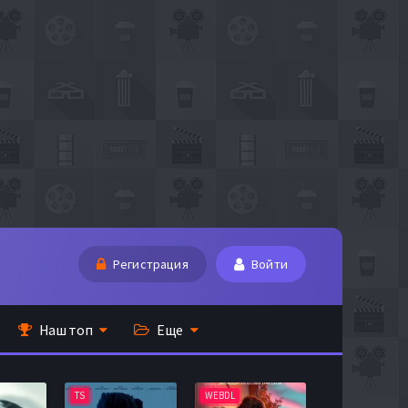
Регистрация
Войти
Наш топ
Еще
TS
WEBDL
TS