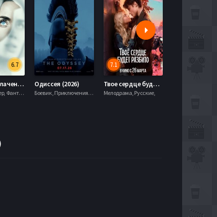
6.7
7.1
День разоблачения (2026)
Одиссея (2026)
Твое сердце будет разбито (2026)
Моана (2026)
Драма, Триллер, Фантастика,
Боевик , Приключения, Фэнтези,
Мелодрама, Русские,
)