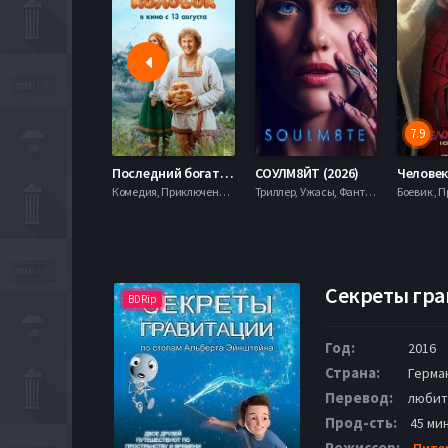
7.9
Последний богатырь. Колобок (2026)
СОУЛМ8ЙТ (2026)
Комедия, Приключения, Фэнтези,
Триллер, Ужасы, Фантастика,
Секреты гра
BDRip
Год:
2016
Страна:
Герма
Перевод:
любит
Прод-сть:
45 ми
Режиссер:
Пите