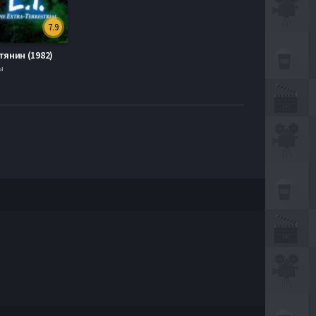
7.9
янин (1982)
ы