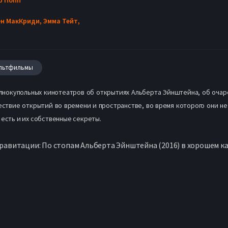
ен МакКриди,
Эмма Тейт,
льтфильмы
лнокупольных кинотеатров об открытиях Альберта Эйнштейна, об очар
твие открытий во времени и пространстве, во время которого они не
 есть и их собственные секреты.
равитации: По стопам Альберта Эйнштейна (2016) в хорошем к