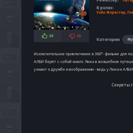
В ролях:
Уэйн Форестер,
Гл
10
20
Категории
Му
Исключительное приключение в 360°- фильме для по
АЛБИ берёт с собой юного Люка в волшебное путешес
узнают о дружбе и воображении - ведь у Люка и АЛБИ
Секреты г