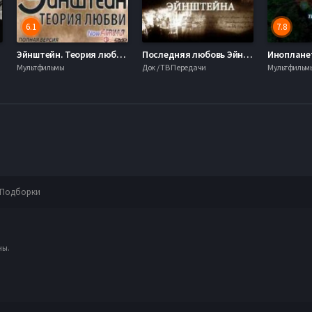
6.1
7.8
Эйнштейн. Теория любви (2013)
Последняя любовь Эйнштейна (2012)
Инопланет
Мультфильмы
Док / ТВ Передачи
Мультфильм
Подборки
ны.