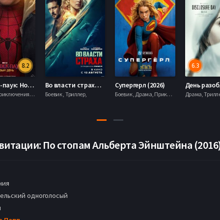
8.2
6.3
Человек-паук: Новый день (2026)
Во власти страха (2026)
Супергерл (2026)
Боевик , Приключения, Фантастика, Фэнтези,
Боевик , Триллер,
Боевик , Драма, Приключения, Фантастика,
витации: По стопам Альберта Эйнштейна (2016
ния
ельский одноголосый
н
р Попп