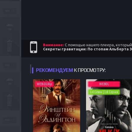
Внимание:
С помощью нашего плеера, который п
Секреты гравитации: По стопам Альберта Э
РЕКОМЕНДУЕМ
К ПРОСМОТРУ:
WEB-DLRip
WEBDL
1-4 Сезон | 1-8 Серия