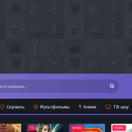
Сериалы
Мультфильмы
Аниме
ТВ-шоу
TS
WEBDL
WEBDL