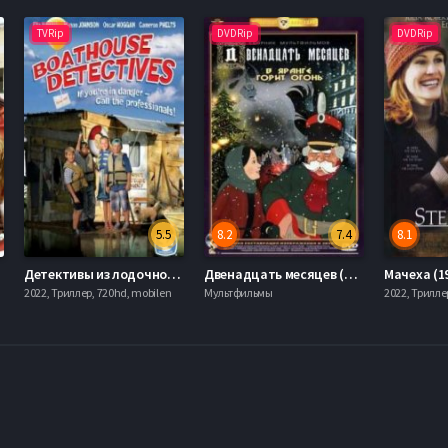
TVRip
DVDRip
DVDRip
5.5
8.2
7.4
8.1
Детективы из лодочного сарая (2010)
Двенадцать месяцев (1956)
Мачеха (1
2022, Триллер, 720hd, mobilen
Мультфильмы
2022, Трилле