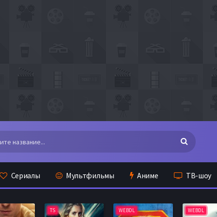
Сериалы
Мультфильмы
Аниме
ТВ-шоу
TS
WEBDL
WEBDL