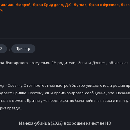
иллиан Мюррэй,
Джон Бридделл,
Д.С. Дуглас,
Джон к Фрэзиер,
Лиза
e,
,
22
Триллер
за бунтарского поведения. Её родители, Энни и Дэниел, объясняют 
ху - Сюзанну. Этот протестный настрой быстро увидел отец и решил п
надоест Бринне. Поэтому он и проигнорировал сообщение, что Сюзан
атала в цемент. Бринна уже неоднократно была поймана на лжи и манипуля
рит правду...
Мачеха-убийца (2022) в хорошем качестве HD