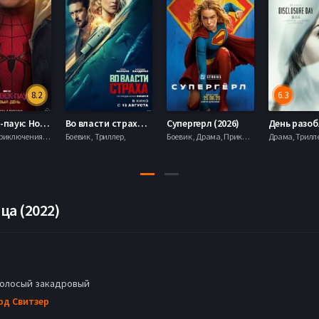
8.2
6.3
Человек-паук: Новый день (2026)
Во власти страха (2026)
Супергерл (2026)
Боевик , Приключения, Фантастика, Фэнтези,
Боевик , Триллер,
Боевик , Драма, Приключения, Фантастика,
ца (2022)
голосый закадровый
рд Свитзер