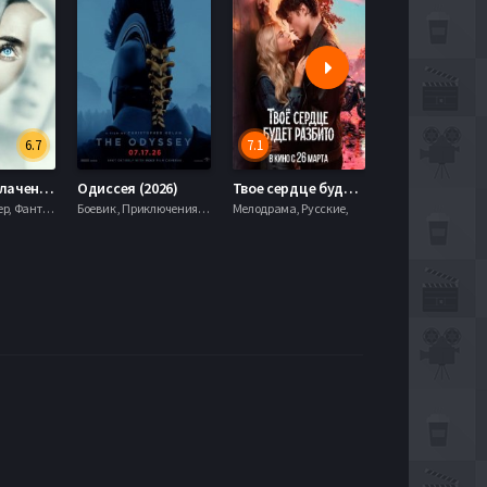
6.7
7.1
День разоблачения (2026)
Одиссея (2026)
Твое сердце будет разбито (2026)
Моана (2026)
Драма, Триллер, Фантастика,
Боевик , Приключения, Фэнтези,
Мелодрама, Русские,