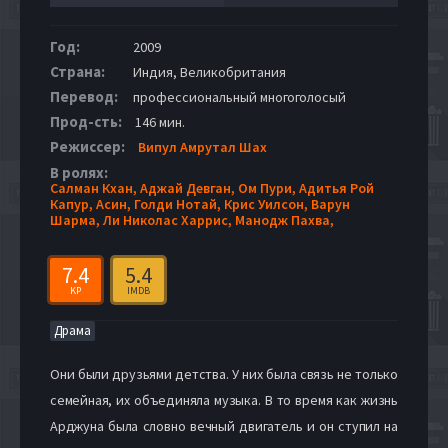
Год:
2009
Страна:
Индия, Великобритания
Перевод:
профессиональный многоголосый
Прод-сть:
146 мин.
Режиссер:
Випул Амрутал Шах
В ролях:
Салман Кхан,
Аджай Девган,
Ом Пури,
Адитья Рой
Капур,
Асин,
Голди Нотай,
Крис Уилсон,
Варун
Шарма,
Ли Николас Харрис,
Манодж Пахва,
7.4
5.4
KP
IMDB
Драма
Они были друзьями детства. У них была связь не только
семейная, их объединяла музыка. В то время как жизнь
Арджуна была словно вечный двигатель и он ступил на