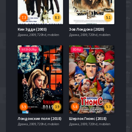
7.3
8.3
5.1
Кин Эдди (2003)
Зов Лондона (2020)
Драма, 2009, 720hd, mobilen
Драма, 2009, 720hd, mobilen
WEB-DLRip
BDRip
5.9
3.9
5.8
5.3
Лондонские поля (2018)
Шерлок Гномс (2018)
Драма, 2009, 720hd, mobilen
Драма, 2009, 720hd, mobilen