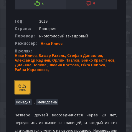
2
4
Год:
2019
Страна:
Болгария
Перевод:
многоголосый закадровый
Режиссер:
Ники Илиев
В ролях:
Ники Илиев,
Башар Рахаль,
Стефан Данаилов,
Александр Кадиев,
Орлин Павлов,
Бойко Крастанов,
Дильяна Попова,
Эвелин Костова,
Iskra Donova,
Райна Караянева,
6.5
IMDB
,
Комедия
Мелодрама
Четверо друзей воссоединяются через 20 лет,
вернувшись из жизни за границей, и каждый из них
сталкивается с чем-то из своего прошлого. Наконец, они