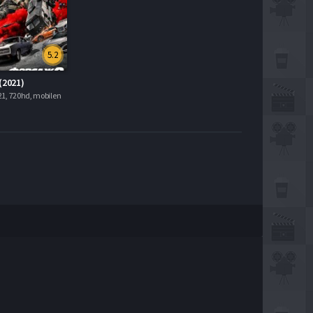
5.2
(2021)
1, 720hd, mobilen