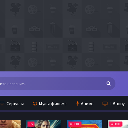
Сериалы
Мультфильмы
Аниме
ТВ-шоу
TS
WEBDL
WEBDL