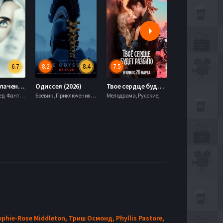
6.7
8.2
8.4
7.5
6.0
День разоблачения (2026)
Одиссея (2026)
Твое сердце будет разбито (2026)
Моана (2026)
Драма, Триллер, Фантастика,
Боевик , Приключения, Фэнтези,
Мелодрама, Русские,
ophie-Rose Middleton,
Триш Осмонд,
Phyllis Pastore,