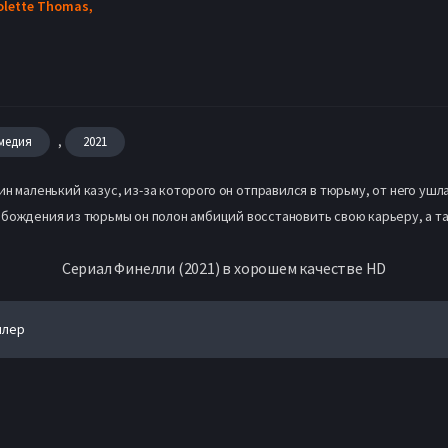
olette Thomas,
,
медия
2021
н маленький казус, из-за которого он отправился в тюрьму, от него ушла
бождения из тюрьмы он полон амбиций восстановить свою карьеру, а та
Сериал Финелли (2021) в хорошем качестве HD
йлер