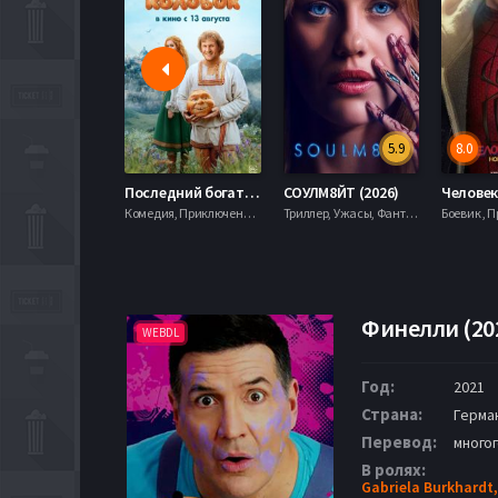
5.9
8.0
Последний богатырь. Колобок (2026)
СОУЛМ8ЙТ (2026)
Комедия, Приключения, Фэнтези,
Триллер, Ужасы, Фантастика,
Финелли (20
WEBDL
Год:
2021
Страна:
Герма
Перевод:
много
В ролях:
Gabriela Burkhardt