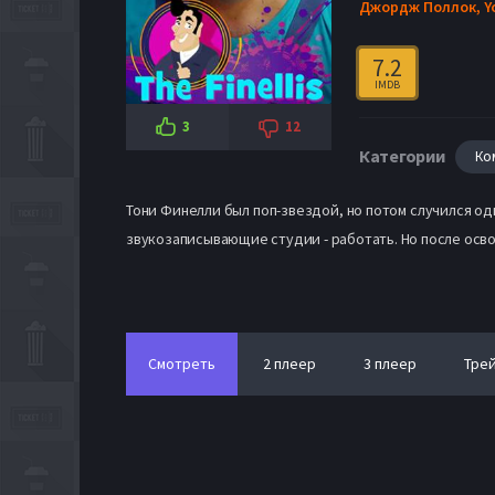
Джордж Поллок,
Y
7.2
IMDB
3
12
Категории
Ко
Тони Финелли был поп-звездой, но потом случился оди
звукозаписывающие студии - работать. Но после осво
Смотреть
2 плеер
3 плеер
Тре