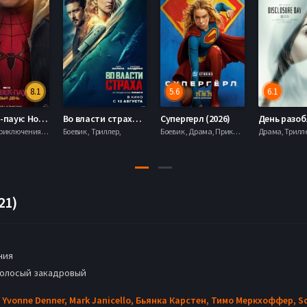
8.1
5.6
6.1
Человек-паук: Новый день (2026)
Во власти страха (2026)
Супергерл (2026)
Боевик , Приключения, Фантастика, Фэнтези,
Боевик , Триллер,
Боевик , Драма, Приключения, Фантастика,
21)
ния
голосый закадровый
,
Yvonne Denner,
Mark Janicello,
Бьянка Карстен,
Тимо Меркхоффер,
S