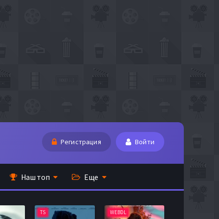
Регистрация
Войти
Наш топ
Еще
TS
WEBDL
TS