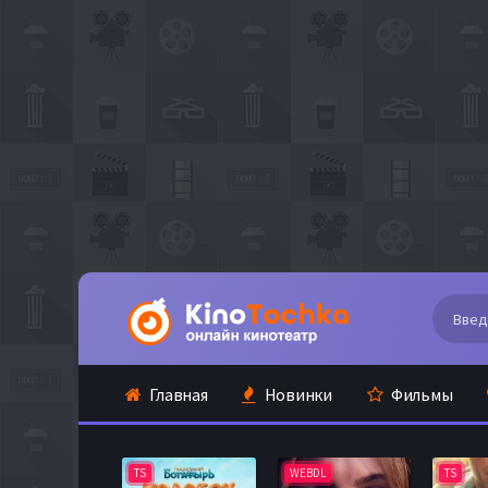
Главная
Новинки
Фильмы
TS
WEBDL
TS