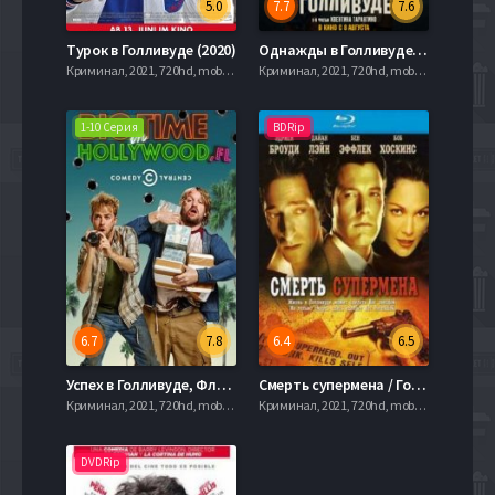
5.0
7.7
7.6
Турок в Голливуде (2020)
Однажды в Голливуде / Однажды в… Голливуде (2019)
Криминал, 2021, 720hd, mobilen
Криминал, 2021, 720hd, mobilen
1-10 Серия
BDRip
6.7
7.8
6.4
6.5
Успех в Голливуде, Флорида (2015)
Смерть супермена / Голливудлэнд (2006)
Криминал, 2021, 720hd, mobilen
Криминал, 2021, 720hd, mobilen
DVDRip