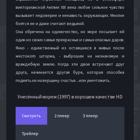
викторианской Англии XIX века любое сильное чувство
вызывает недоверие и ненависть окружающих. Многие
боятся ее и даже считают ведьмой.
Она обречена на одиночество, но море посылает ей
один из своих самых прекрасных и самых опасных даров.
Янко - единственный из оставшихся в живых после
жестокого шторма, - выброшен на незнакомую и
враждебную землю. Когда эти двое встречают друг
друга, начинается другая буря, которая способна
поднять их на вершину счастья... или уничтожить.
Унесённый морем (1997) в хорошем качестве HD
Смотреть
2 плеер
3 плеер
Трейлер