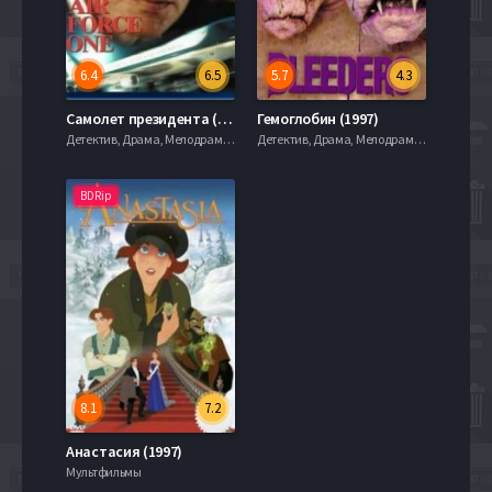
6.4
6.5
5.7
4.3
Самолет президента (1997)
Гемоглобин (1997)
Детектив, Драма, Мелодрама, 720hd, mobilen
Детектив, Драма, Мелодрама, 720hd, mobilen
BDRip
8.1
7.2
Анастасия (1997)
Мультфильмы