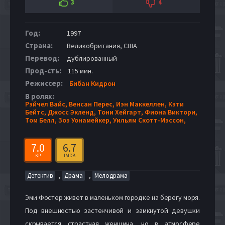
3
4
Год:
1997
Страна:
Великобритания, США
Перевод:
дублированный
Прод-сть:
115 мин.
Режиссер:
Бибан Кидрон
В ролях:
Рэйчел Вайс,
Венсан Перес,
Иэн Маккеллен,
Кэти
Бейтс,
Джосс Экленд,
Тони Хейгарт,
Фиона Виктори,
Том Белл,
Зоэ Уонамейкер,
Уильям Скотт-Мэссон,
7.0
6.7
KP
IMDB
,
,
Детектив
Драма
Мелодрама
Эми Фостер живет в маленьком городке на берегу моря.
Под внешностью застенчивой и замкнутой девушки
скрывается страстная женщина, но в атмосфере