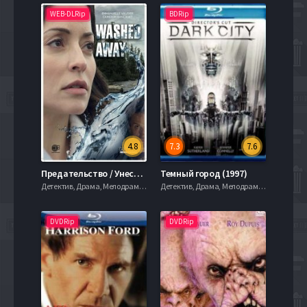
WEB-DLRip
BDRip
4.8
7.3
7.6
Предательство / Унесённый волной (2017)
Темный город (1997)
Детектив, Драма, Мелодрама, 720hd, mobilen
Детектив, Драма, Мелодрама, 720hd, mobilen
DVDRip
DVDRip