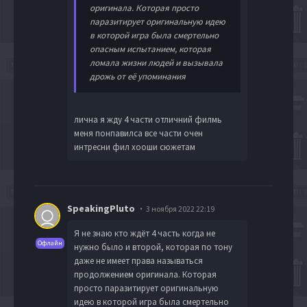
оригинала. Которая просто
паразитирует оригинальную идею
в которой игра была смертельно
опасным испытанием, которая
ломала жизни людей и вызывала
дрожь от её упоминания
лична я жду 4 части отличний филмь
меня понпавилса все части очен
интресни фил хооши сюжетам
SpeakingPluto
3 ноября 2022 22:19
Я не знаю кто ждёт 4 часть когда не
Офлайн
нужно было и второй, которая по тону
даже не имеет права называться
продолжением оригинала. Которая
просто паразитирует оригинальную
идею в которой игра была смертельно