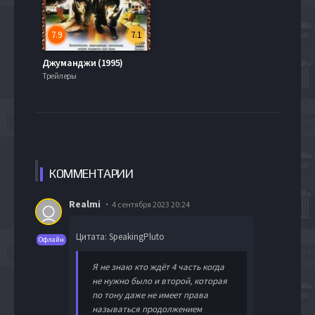
7.9
7.1
Джуманджи (1995)
Трейлеры
КОММЕН
ТАРИИ
Realmi
4 сентября 2023 20:24
Цитата: SpeakingPluto
Офлайн
Я не знаю кто ждёт 4 часть когда
не нужно было и второй, которая
по тону даже не имеет права
называться продолжением