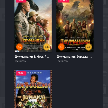
BDRip
WEBDL
6.7
6.6
6.9
7.0
Джуманджи 3: Новый уровень (2019)
Джуманджи: Зов джунглей (2017)
Трейлеры
Трейлеры
BDRip