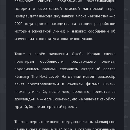
планирует снимать продолжение захватывающей
истории о смертельной опасной магической игре.
Правда, дата выхода Джуманджи 4 пока неизвестна — с
2020 года проект находится на стадии разработки
истории (сюжетной линии) и никаких сообщений об
изменении этого статуса пока не поступало.
Также в своём заявлении Джейк Кэздан слегка
приоткрыл особенности предстоящего релиза,
поделившись планами сохранить актёрский состав
«Jumanji: The Next Level». На данный момент режиссёр
занят приготовлениями к съёмкам фильма «Очень
плохая училка 2», после чего, вероятно, примется за
Джуманджи 4 — если, конечно, его не увлечёт какой-то
другой, более интересный проект.
То есть, вероятнее всего, следующая часть «Jumanji» не
увидит свет раньше 2024 года, а потому поклонникам