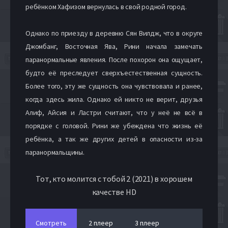
ребёнком Хафизом вернулась в свой родной город.
Однако по приезду в деревню Сян Вилдж, что в округе
Джомбанг, Восточная Ява, Рини начала замечать
паранормальные явления. После похорон она ощущает,
будто её преследует сверхъестественная сущность.
Более того, эту же сущность она чувствовала и ранее,
когда здесь жила. Однако ей никто не верит, друзья
Алиф, Айсия и Ластри считают, что у неё не всё в
порядке с головой. Рини же убеждена что жизнь её
ребёнка, а так же других детей в опасности из-за
паранормальщины.
Тот, кто молится с тобой 2 (2021) в хорошем
качестве HD
Смотреть
2 плеер
3 плеер