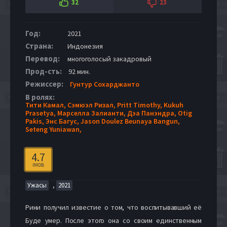
32
23
Год:
2021
Страна:
Индонезия
Перевод:
многоголосый закадровый
Прод-сть:
92 мин.
Режиссер:
Гунтур Сохарджанто
В ролях:
Тити Камал,
Сэмюэл Ризал,
Pritt Timothy,
Kukuh
Prasetya,
Марселла Залианти,
Дэа Панэндра,
Otig
Pakis,
Энс Багус,
Jason Doulez Beunaya Bangun,
Seteng Yuniawan,
4.7
IMDB
,
Ужасы
2021
Рини получил известие о том, что воспитывавший её
Буде умер. После этого она со своим единственным