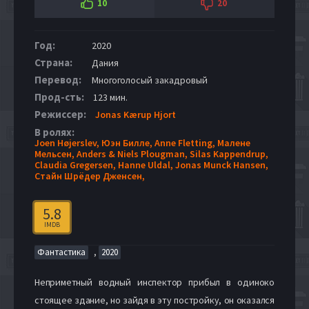
10
20
Год:
2020
Страна:
Дания
Перевод:
Многоголосый закадровый
Прод-сть:
123 мин.
Режиссер:
Jonas Kærup Hjort
В ролях:
Joen Højerslev,
Юэн Билле,
Anne Fletting,
Малене
Мельсен,
Anders & Niels Plougman,
Silas Kappendrup,
Claudia Gregersen,
Hanne Uldal,
Jonas Munck Hansen,
Стайн Шрёдер Дженсен,
5.8
IMDB
,
Фантастика
2020
Неприметный водный инспектор прибыл в одиноко
стоящее здание, но зайдя в эту постройку, он оказался