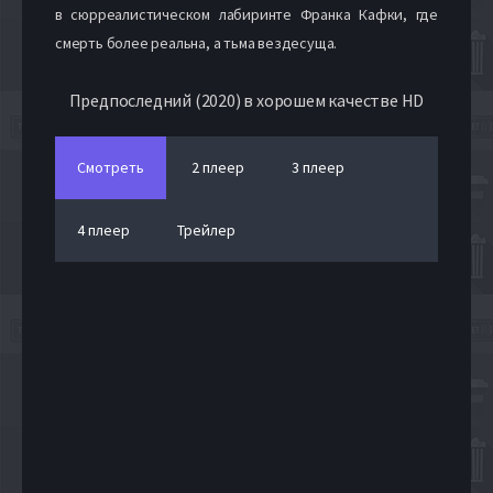
в сюрреалистическом лабиринте Франка Кафки, где
смерть более реальна, а тьма вездесуща.
Предпоследний (2020) в хорошем качестве HD
Смотреть
2 плеер
3 плеер
4 плеер
Трейлер