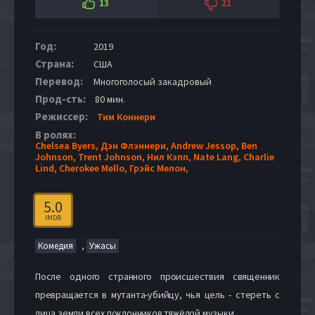
13
21
Год:
2019
Страна:
США
Перевод:
Многоголосый закадровый
Прод-сть:
80 мин.
Режиссер:
Тим Коннери
В ролях:
Chelsea Byers,
Дэн Флэннери,
Andrew Jessop,
Ben
Johnson,
Trent Johnson,
Нил Кэпп,
Nate Lang,
Charlie
Lind,
Cherokee Mello,
Грэйс Мелон,
5.0
IMDB
,
Комедия
Ужасы
После одного странного происшествия священник
превращается в мутанта-убийцу, чья цель - стереть с
лица земли всех поклонников тяжёлой музыки.