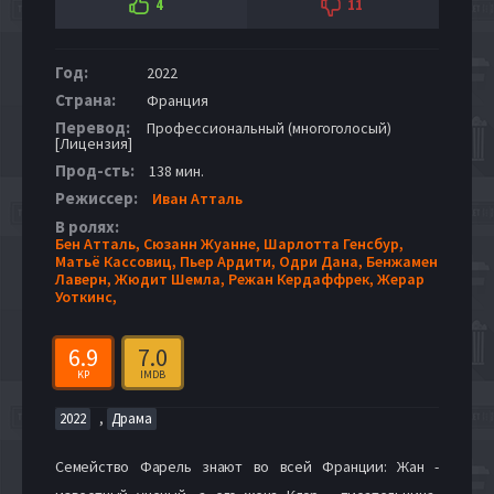
4
11
Год:
2022
Страна:
Франция
Перевод:
Профессиональный (многоголосый)
[Лицензия]
Прод-сть:
138 мин.
Режиссер:
Иван Атталь
В ролях:
Бен Атталь,
Сюзанн Жуанне,
Шарлотта Генсбур,
Матьё Кассовиц,
Пьер Ардити,
Одри Дана,
Бенжамен
Лаверн,
Жюдит Шемла,
Режан Кердаффрек,
Жерар
Уоткинс,
6.9
7.0
KP
IMDB
,
2022
Драма
Семейство Фарель знают во всей Франции: Жан -