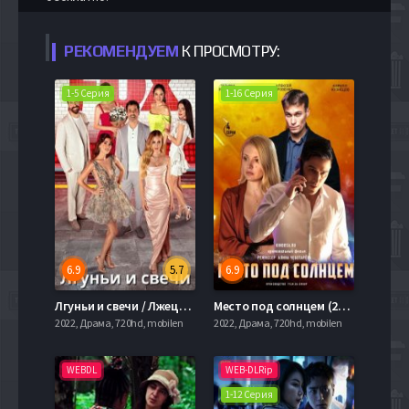
РЕКОМЕНДУЕМ
К ПРОСМОТРУ:
1-5 Серия
1-16 Серия
6.9
5.7
6.9
Лгуньи и свечи / Лжецы и свечи (2021)
Место под солнцем (2021)
2022, Драма, 720hd, mobilen
2022, Драма, 720hd, mobilen
WEBDL
WEB-DLRip
1-12 Серия