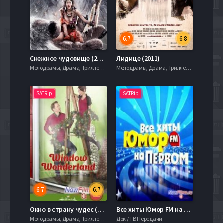
6.7
6.8
Снежное чудовище (2019)
Лидице (2011)
Мелодрамы, Драма, Триллеры, serial.mob
Мелодрамы, Драма, Триллеры, serial.mob
SATRip
SATRip
6.7
6.7
Окно в страну чудес (2013)
Все хиты Юмор FM на Первом (2013)
Мелодрамы, Драма, Триллеры, serial.mob
Док / ТВ Передачи