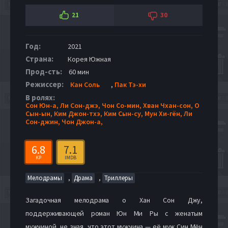
21
30
Год:
2021
Страна:
Корея Южная
Прод-сть:
60 мин
Режиссер:
Кан Соль
,
Пак Тэ-хи
В ролях:
Сон Юн-а,
Ли Сон-джэ,
Чон Со-мин,
Хван Чхан-сон,
О
Сын-ын,
Ким Джон-тхэ,
Ким Сын-су,
Мун Хи-гён,
Ли
Сон-джин,
Чон Джон-а,
6.8
7.1
KP
IMDB
,
,
Мелодрамы
Драма
Триллеры
Загадочная мелодрама о Хан Сон Джу,
поддерживающей роман Юн Ми Ры с женатым
мужчиной, не зная, что этот мужчина — её муж Син Мён