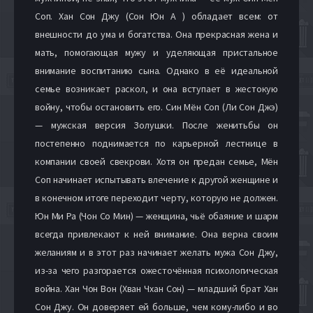
Соп. Хан Сон Джу (Сон Юн А ) обладает всем: от
внешности до ума и богатства. Она прекрасная жена и
мать, помогающая мужу и уделяющая пристальное
внимание воспитанию сына. Однако в её идеальной
семье возникает раскол, и она вступает в жестокую
войну, чтобы остановить его. Син Мён Соп (Ли Сон Джэ)
— мужская версия Золушки. После женитьбы он
постепенно поднимается по карьерной лестнице в
компании своей свекрови. Хотя он предан семье, Мён
Соп начинает испытывать влечение к другой женщине и
в конечном итоге переходит черту, которую не должен.
Юн Ми Ра (Чон Со Мин) — женщина, чьё обаяние и шарм
всегда привлекают к ней внимание. Она верна своим
желаниям и в этот раз начинает желать мужа Сон Джу,
из-за чего разгорается ожесточённая психологическая
война. Хан Чон Вон (Хван Чхан Сон) — младший брат Хан
Сон Джу. Он доверяет ей больше, чем кому-либо и во