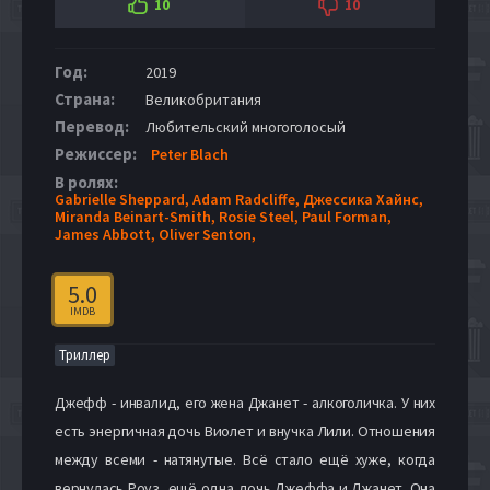
10
10
Год:
2019
Страна:
Великобритания
Перевод:
Любительский многоголосый
Режиссер:
Peter Blach
В ролях:
Gabrielle Sheppard,
Adam Radcliffe,
Джессика Хайнс,
Miranda Beinart-Smith,
Rosie Steel,
Paul Forman,
James Abbott,
Oliver Senton,
5.0
IMDB
Триллер
Джефф - инвалид, его жена Джанет - алкоголичка. У них
есть энергичная дочь Виолет и внучка Лили. Отношения
между всеми - натянутые. Всё стало ещё хуже, когда
вернулась Роуз, ещё одна дочь Джеффа и Джанет. Она