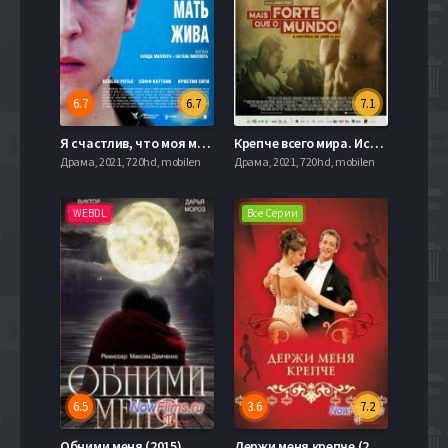
6.7
6.7
7.1
Я счастлив, что моя мать жива (2009)
Крепче всего мира. История Жозе Алдо (2016)
Драма, 2021, 720hd, mobilen
Драма, 2021, 720hd, mobilen
WEBDL
Все Серии
6.5
3.6
7.2
Обними меня (2015)
Держи меня крепче (2007)