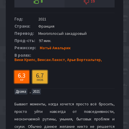
8
19
Год:
2021
Страна:
Франция
Перевод:
Многоголосый закадровый
Прод-сть:
97 мин.
Режиссер:
Матьё Амальрик
В ролях:
Вики Крипс,
Венсан Лакост,
Арье Вортхальтер,
6.3
6.7
KP
IMDB
,
Драма
2021
Бывают моменты, когда хочется просто всё бросить,
просто уйти навсегда от повседневности,
нескончаемой рутины, уныния, бытовых проблем и
скуки. Обычно данное желание никто не решается