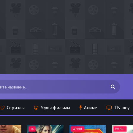
Сериалы
Мультфильмы
Аниме
ТВ-шоу
TS
WEBDL
WEBDL