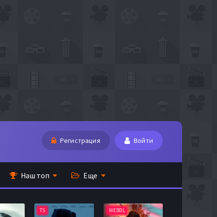
Регистрация
Войти
Наш топ
Еще
TS
WEBDL
TS