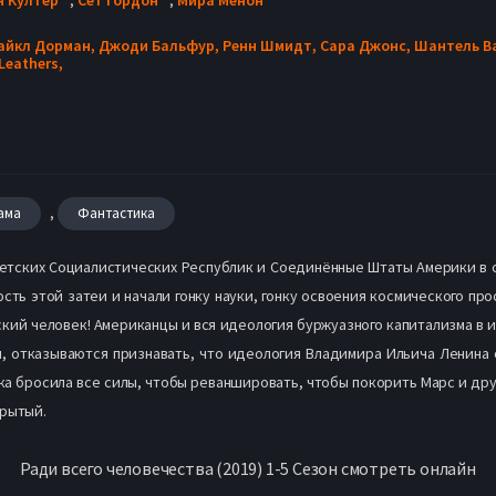
айкл Дорман,
Джоди Бальфур,
Ренн Шмидт,
Сара Джонс,
Шантель В
Leathers,
,
ама
Фантастика
етских Социалистических Республик и Соединённые Штаты Америки в се
сть этой затеи и начали гонку науки, гонку освоения космического пр
ский человек! Американцы и вся идеология буржуазного капитализма в 
я, отказываются признавать, что идеология Владимира Ильича Ленина
ка бросила все силы, чтобы реваншировать, чтобы покорить Марс и дру
крытый.
Ради всего человечества (2019) 1-5 Сезон смотреть онлайн