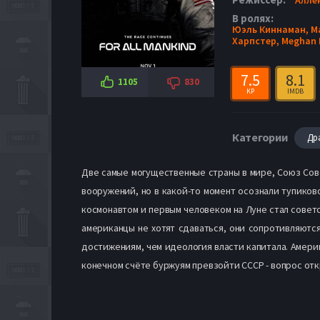
В ролях:
Юэль Киннаман,
М
Харпстер,
Meghan 
7.5
8.1
1105
830
KP
IMDB
Категории
Др
Две самые могущественные страны в мире, Союз Сов
вооружений, но в какой-то момент осознали тупиково
космонавтом и первым человеком на Луне стал совет
американцы не хотят сдаваться, они сопротивляютс
достижениям, чем идеология власти капитала. Амери
конечном счёте буржуям превзойти СССР - вопрос от