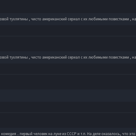
овой тухлятины , чисто американский сериал с их любимыми повестками , н
овой тухлятины , чисто американский сериал с их любимыми повестками , н
омедия .. первый человек на луне из СССР и т.п. На деле оказалось, что э