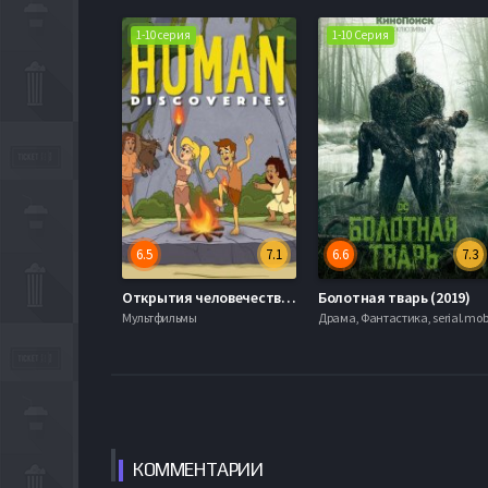
1-10 серия
1-10 Серия
6.5
7.1
6.6
7.3
Открытия человечества (2019)
Болотная тварь (2019)
Мультфильмы
Драма, Фантастика, serial.mo
КОММЕН
ТАРИИ