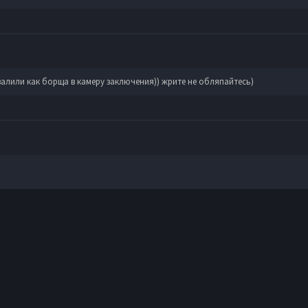
валили как борща в камеру заключения)) жрите не обляпайтесь)