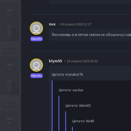
nux
24 апреля 2026 12:27
без клюквы и в пятом сезоне не обошлось) на
Офлайн
klym55
24 апреля 2026 09:52
Цитата: marakot76
Офлайн
Цитата: vacksa
Цитата: bleck01
Цитата: No48