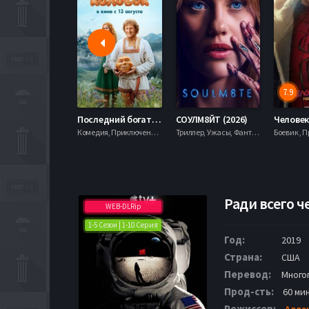
7.9
Последний богатырь. Колобок (2026)
СОУЛМ8ЙТ (2026)
Комедия, Приключения, Фэнтези,
Триллер, Ужасы, Фантастика,
Ради всего ч
WEB-DLRip
1-5 Сезон | 1-10 Серия
Год:
2019
Страна:
США
Перевод:
Много
Прод-сть:
60 ми
Режиссер:
Алле