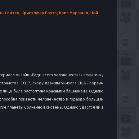
ан Сантен,
Кристофер Бауэр,
Крис Маршалл,
Ной
риале онлайн «Ради всего человечества» вели гонку
остранства. СССР, сходу дважды унизила США - первым
их лице была растоптана красными башмаками. Однако
 способна привести человечество к гораздо большим
гие планеты Солнечной системы. Однако удастся ли в