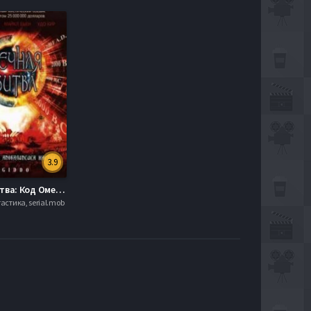
3.9
Вечная битва: Код Омега 2 (2001)
астика, serial.mob