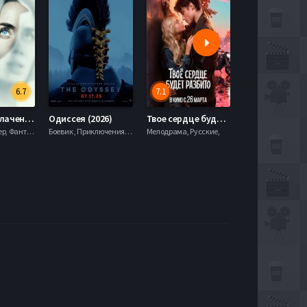
6.7
7.1
День разоблачения (2026)
Одиссея (2026)
Твое сердце будет разбито (2026)
Моана (2026)
Драма, Триллер, Фантастика,
Боевик , Приключения, Фэнтези,
Мелодрама, Русские,