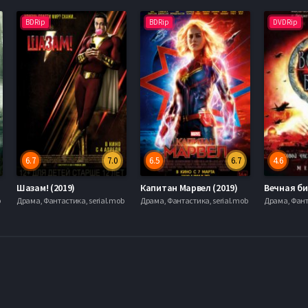
BDRip
BDRip
DVDRip
6.7
7.0
6.5
6.7
4.6
Шазам! (2019)
Капитан Марвел (2019)
b
Драма, Фантастика, serial.mob
Драма, Фантастика, serial.mob
Драма, Фант