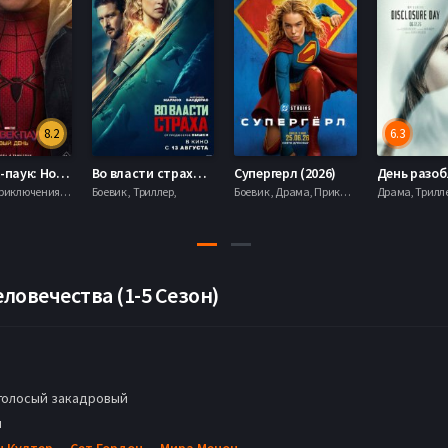
8.2
6.3
Человек-паук: Новый день (2026)
Во власти страха (2026)
Супергерл (2026)
Боевик , Приключения, Фантастика, Фэнтези,
Боевик , Триллер,
Боевик , Драма, Приключения, Фантастика,
еловечества (1-5 Сезон)
голосый закадровый
н
н Култер
,
Сет Гордон
,
Мира Менон