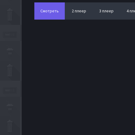
Смотреть
2 плеер
3 плеер
4 пл