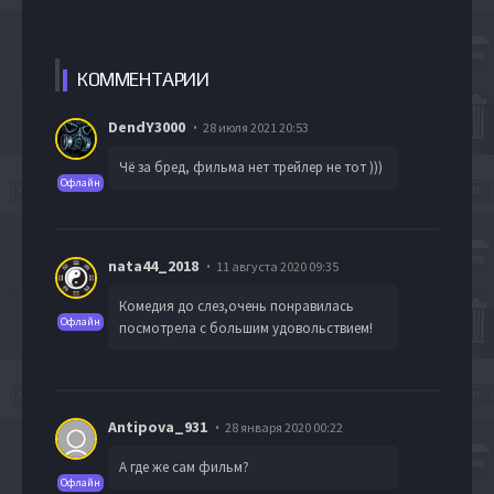
КОММЕН
ТАРИИ
DendY3000
28 июля 2021 20:53
Чё за бред, фильма нет трейлер не тот )))
Офлайн
nata44_2018
11 августа 2020 09:35
Комедия до слез,очень понравилась
Офлайн
посмотрела с большим удовольствием!
Antipova_931
28 января 2020 00:22
А где же сам фильм?
Офлайн