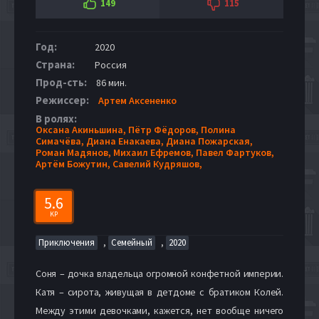
149
115
Год:
2020
Страна:
Россия
Прод-сть:
86 мин.
Режиссер:
Артем Аксененко
В ролях:
Оксана Акиньшина,
Пётр Фёдоров,
Полина
Симачёва,
Диана Енакаева,
Диана Пожарская,
Роман Мадянов,
Михаил Ефремов,
Павел Фартуков,
Артём Божутин,
Савелий Кудряшов,
5.6
KP
,
,
Приключения
Семейный
2020
Соня – дочка владельца огромной конфетной империи.
Катя – сирота, живущая в детдоме с братиком Колей.
Между этими девочками, кажется, нет вообще ничего