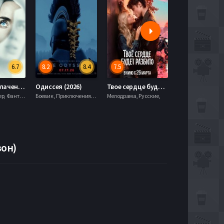
6.7
8.2
8.4
7.5
6.0
День разоблачения (2026)
Одиссея (2026)
Твое сердце будет разбито (2026)
Моана (2026)
Драма, Триллер, Фантастика,
Боевик , Приключения, Фэнтези,
Мелодрама, Русские,
зон)