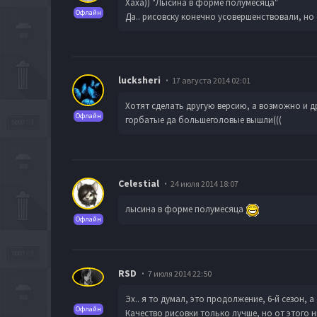
Хаха)) "Лысина в форме полумесяца"
Офлайн
Да.. рисовску конечно усовершенствовали, но
lucksheri
17 августа 2014 02:01
Хотят сделать другую версию, а возможно и д
Офлайн
горбатые да большеголовые вышли(((
Celestial
24 июля 2014 18:07
лысина в форме полумесяца
Офлайн
RSD
7 июля 2014 22:50
Эх.. я то думал, это продолжение, 6-й сезон,
Офлайн
Качество рисовки только лучше, но от этого н