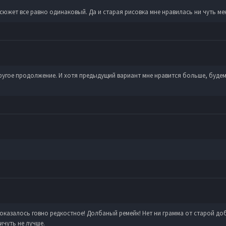
 сюжет все равно одинаковый. Да и старая рисовка мне нравилась ни чуть ме
ругое продолжение. И хотя предыдущий вариант мне нравится больше, будем 
 а оказалось говно редкостное! Долбаный ремейк! Нет ни грамма от старой до
ичуть не лучше.