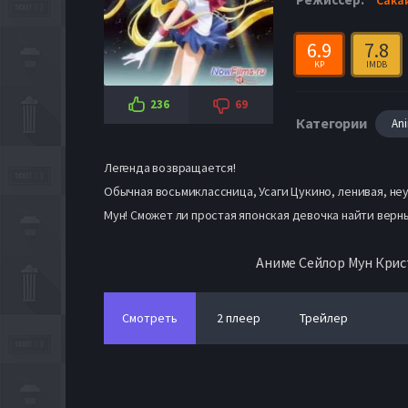
6.9
7.8
KP
IMDB
236
69
Категории
An
Легенда возвращается!
Обычная восьмиклассница, Усаги Цукино, ленивая, не
Мун! Сможет ли простая японская девочка найти верн
Аниме Сейлор Мун Крис
Смотреть
2 плеер
Трейлер