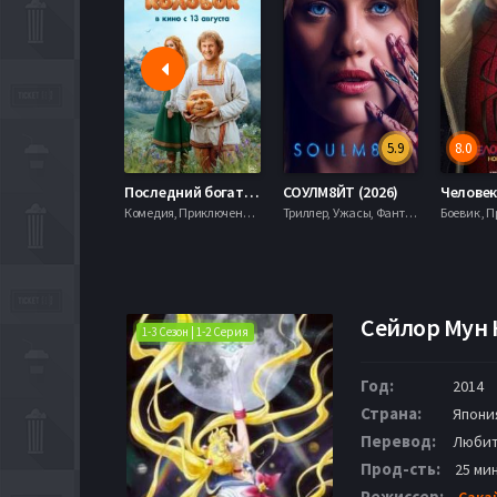
5.9
8.0
Последний богатырь. Колобок (2026)
СОУЛМ8ЙТ (2026)
Комедия, Приключения, Фэнтези,
Триллер, Ужасы, Фантастика,
Сейлор Мун К
1-3 Сезон | 1-2 Серия
Год:
2014
Страна:
Япони
Перевод:
Любит
Прод-сть:
25 ми
Режиссер:
Сака