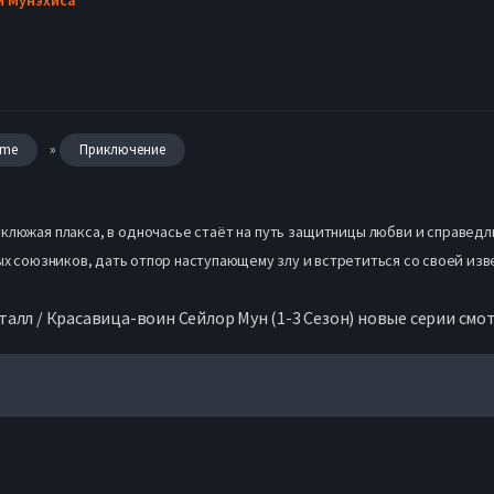
»
ime
Приключение
уклюжая плакса, в одночасье стаёт на путь защитницы любви и справедли
ых союзников, дать отпор наступающему злу и встретиться со своей изве
талл / Красавица-воин Сейлор Мун (1-3 Сезон) новые серии смо