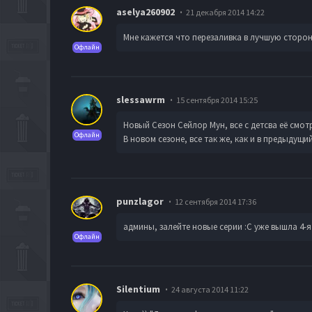
aselya260902
21 декабря 2014 14:22
Мне кажется что перезаливка в лучшую сторон
Офлайн
slessawrm
15 сентября 2014 15:25
Новый Сезон Сейлор Мун, все с детсва её смот
Офлайн
В новом сезоне, все так же, как и в предыдущ
punzlagor
12 сентября 2014 17:36
админы, залейте новые серии :С уже вышла 4-я и
Офлайн
Silentium
24 августа 2014 11:22