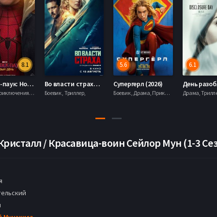
8.1
5.6
6.1
Человек-паук: Новый день (2026)
Во власти страха (2026)
Супергерл (2026)
Боевик , Приключения, Фантастика, Фэнтези,
Боевик , Триллер,
Боевик , Драма, Приключения, Фантастика,
ристалл / Красавица-воин Сейлор Мун (1-3 Се
я
ельский
н
й Мунэхиса