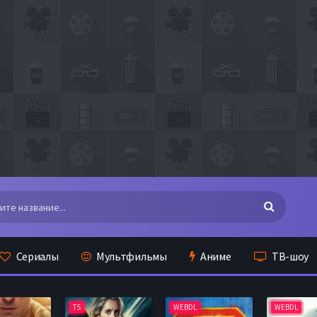
Сериалы
Мультфильмы
Аниме
ТВ-шоу
TS
WEBDL
WEBDL