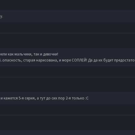
у.
рели как мальчики, так и девочки!
ий..опасность, старая нарисована, и море СОПЛЕЙ! Да да их будет предостато
 кажется 5-я серия, а тут до сих пор 2-я только :С