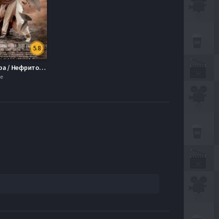
5.8
Воин Севера / Нефритовый Воин (2006)
е