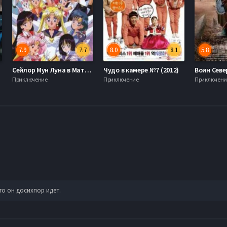
7.9
7.7
8.0
8.1
5.8
Сейлор Мун Луна в Матроске (1992-1996)
Чудо в камере №7 (2012)
Приключение
Приключение
Приключени
что он досихпор идет.