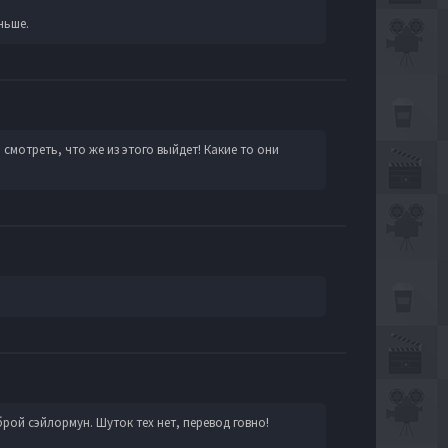
ньше.
смотреть, что же из этого выйдет! Какие то они
брой сэйлормун. Шуток тех нет, перевод говно!