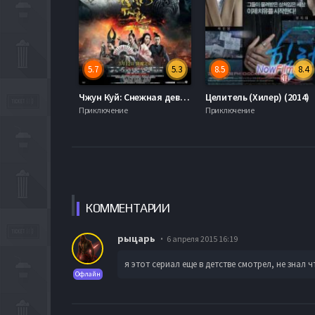
5.7
5.3
8.5
8.4
Чжун Куй: Снежная дева и тёмный кристалл / Чжун Куй: Снежная девушка и кристалл тьмы (2015)
Целитель (Хилер) (2014)
Приключение
Приключение
КОММЕН
ТАРИИ
рыцарь
6 апреля 2015 16:19
я этот сериал еще в детстве смотрел, не знал 
Офлайн