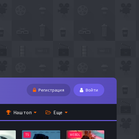
Регистрация
Войти
Наш топ
Еще
TS
WEBDL
TS