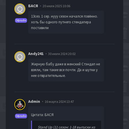
БАСЯ
20 июля 2025 10:06
13сез. 1 сер. нууу сезон начался говённо.
Офлайн
хоть бы одного путнего стендапера
поставили
Andy241
30 июля 2024 20:02
Жирную бабу даже в женский Стэндап не
взяли, там такие все почти. Да и шутки у
нее отвратительные.
Admin
16 марта 2024 13:47
Цитата: БАСЯ
Офлайн
Stand Up (11 сезон: 1-18 выпуски из