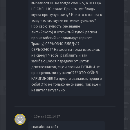
выразился НЕ не всегда смешно, а ВСЕГДА
НЕ СМЕШНО стало! При чем тут блядь
шутка про тупую жену? Или это отсылка к
тому что его шутки интеллектуальнее?
Про свою тупость (не знание
английского) и открытый тупой расизм
про китайский коронавирус (привет
Трампу) СЕРЬОЗНО БЛЯДЬ??
СЕРЬОЗНО?? На хера ты тогда выходишь
на сцену? Чтобы разбавить и так
загибающуюся передачу от шуток
девственников, еще и своими ТУПЫМИ не
проверенными шутками???? ЭТО ХУЙНЯ
КАРИГИНОВ!! Ты просто зазнался, приди в
себя! Это не только не смешно, так еще и
не интеллектуально
15 мая 2021 14:37
спасибо за сайт