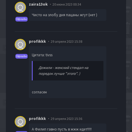
zaira13ok
20 июня 2023 00:34
Чисто на злобу дня пацаны жгут (нет )
Офлайн
profikkk
29 апреля 2023 15:38
Цитата: tivss
Офлайн
Дожили - женский стендап на
порядок лучше "этого". )
согласен
profikkk
29 апреля 2023 15:36
А Филип гавно пусть в жжж идет!!!!!