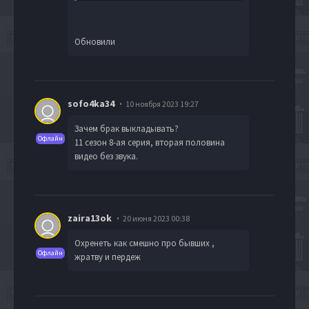
Обновили
sofo4ka34
10 ноября 2023 19:27
Зачем брак выкладывать?
Офлайн
11 сезон 8-ая серия, вторая половина
видео без звука.
zaira13ok
20 июня 2023 00:38
Охренеть как смешно про бывших ,
Офлайн
жратву и пердеж