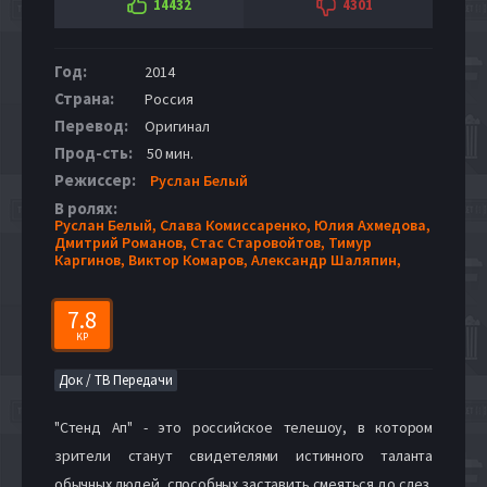
14432
4301
Год:
2014
Страна:
Россия
Перевод:
Оригинал
Прод-сть:
50 мин.
Режиссер:
Руслан Белый
В ролях:
Руслан Белый,
Слава Комиссаренко,
Юлия Ахмедова,
Дмитрий Романов,
Стас Старовойтов,
Тимур
Каргинов,
Виктор Комаров,
Александр Шаляпин,
7.8
KP
Док / ТВ Передачи
"Стенд Ап" - это российское телешоу, в котором
зрители станут свидетелями истинного таланта
обычных людей, способных заставить смеяться до слез.