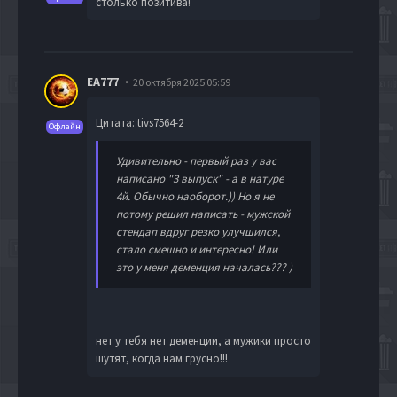
столько позитива!
EA777
20 октября 2025 05:59
Цитата: tivs7564-2
Офлайн
Удивительно - первый раз у вас
написано "3 выпуск" - а в натуре
4й. Обычно наоборот.)) Но я не
потому решил написать - мужской
стендап вдруг резко улучшился,
стало смешно и интересно! Или
это у меня деменция началась??? )
нет у тебя нет деменции, а мужики просто
шутят, когда нам грусно!!!