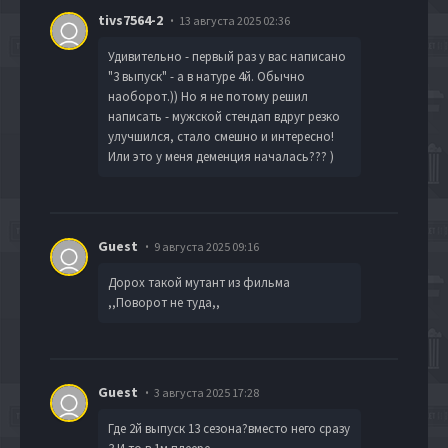
tivs7564-2
13 августа 2025 02:36
Удивительно - первый раз у вас написано
"3 выпуск" - а в натуре 4й. Обычно
наоборот.)) Но я не потому решил
написать - мужской стендап вдруг резко
улучшился, стало смешно и интересно!
Или это у меня деменция началась??? )
Guest
9 августа 2025 09:16
Дорох такой мутант из фильма
,,Поворот не туда,,
Guest
3 августа 2025 17:28
Где 2й выпуск 13 сезона?вместо него сразу