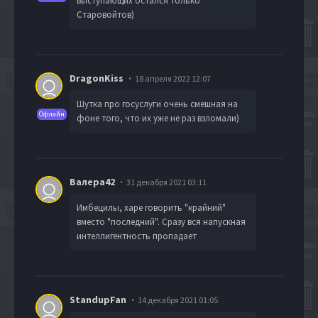
выступающих остался только
Старовойтов)
DragonKiss
18 апреля 2022 12:07
Шутка про госуслуги очень смешная на
Офлайн
фоне того, что их уже не раз взломали)
Валера42
31 декабря 2021 03:11
Имбецилы, харе говорить "крайний"
вместо "последний". Сразу вся напускная
интеллигентность пропадает
StandupFan
14 декабря 2021 01:05