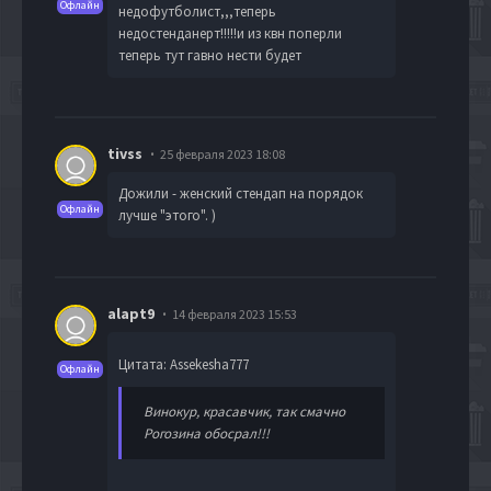
Офлайн
недофутболист,,,теперь
недостенданерт!!!!!и из квн поперли
теперь тут гавно нести будет
tivss
25 февраля 2023 18:08
Дожили - женский стендап на порядок
Офлайн
лучше "этого". )
alapt9
14 февраля 2023 15:53
Цитата: Assekesha777
Офлайн
Винокур, красавчик, так смачно
Рогозина обосрал!!!