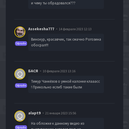
и чему ты обрадовался???
Assekesha777
14 февраля 2023 12:13
Винокур, красавчик, так смачно Рогозина
Офлайн
обосрал!!!
БАСЯ
10 февраля 2023 13:16
Тимур Чанкёзов о умной калонке клааасс
Офлайн
! Прикольно еслиб такие были
alapt9
21 января 2023 15:56
На обложке к данному видео из
Офлайн