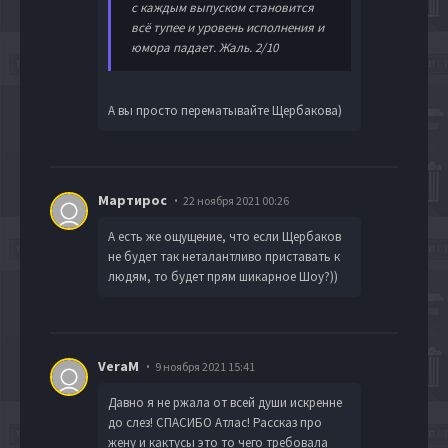
с каждым выпуском становится
всё тупее и уровень исполнения и
юмора падает. Жаль. 2/10
А вы просто перематывайте Щербакова)
Мартирос
22 ноября 2021 00:26
А есть же ощущение, что если Щербаков
не будет так неталантливо приставать к
людям, то будет прям шикарное Шоу?))
VeraМ
9 ноября 2021 15:41
Давно я не ржала от всей души искренне
до слез! СПАСИБО Атлас! Рассказ про
жену и кактусы это то чего требовала