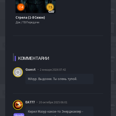
7.4
7.5
Стрела (1-8 Сезон)
Док / ТВ Передачи
КОММЕН
ТАРИИ
Guest
2 января 2026 07:42
МАзур. Выдохни. Ты олень тупой.
EA777
20 октября 2025 06:01
Кирил Мазур какои-то Энерджаизер -
Офлайн