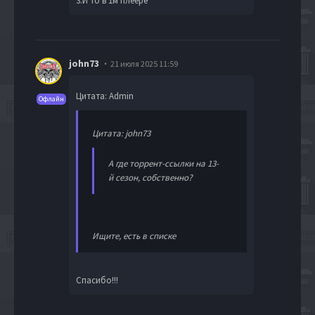
3.И то в 1м плеере
john73
21 июля 2025 11:59
Цитата: Admin
Офлайн
Цитата: john73
А где торрент-ссылки на 13-
й сезон, собственно?
Ищите, есть в списке
Спасибо!!!