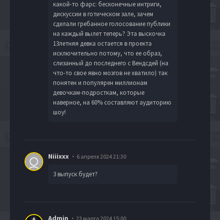
какой-то фарс: бесконечные интриги,
дискуссии в готическом зале, зачем
сделали гребанное голосование публики
на каждый вылет теперь? Эта выскочка
13летняя девка остается в проекта
исключительно потому, что ее образ,
слизанный до последнего с Вендсдей (на
что-то свое явно мозгов не хватило) так
понятен и популярен миллионам
девочкам-подросткам, которые
наверное, на 60% составляют аудиторию
шоу!
Niiixxx
6 апреля 2024 21:30
3 выпуск будет?
Admin
23 марта 2024 15:00