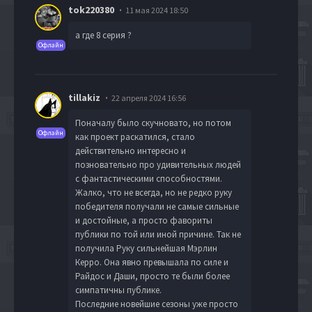
tok220380
11 мая 2024 18:50
а где 8 серия ?
Офлайн
tillakiz
22 апреля 2024 16:56
Поначалу было скучновато, но потом
Офлайн
как проект раскатился, стало
действительно интересно и
позновательно про удивительных людей
с фантастическими способностями.
Жалко, что не всегда, но не редко руку
победителя получали не самые сильные
и достойные, а просто фавориты
публики по той или иной причине. Так не
получила Руку сильнейшая Мэрлин
Керро. Она явно превышала по силе и
Райдос и Даши, просто те были более
симпатичны публике.
Последние новейшие сезоны уже просто