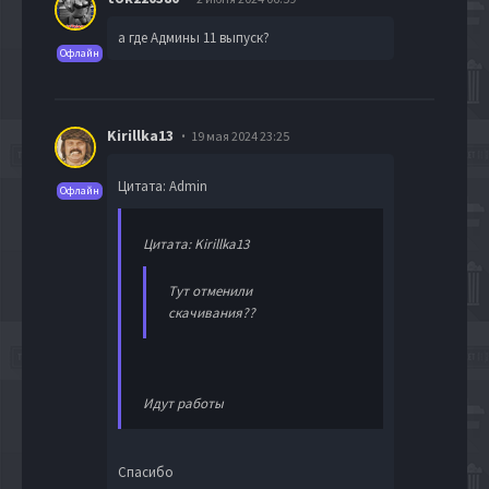
а где Админы 11 выпуск?
Офлайн
Kirillka13
19 мая 2024 23:25
Цитата: Admin
Офлайн
Цитата: Kirillka13
Тут отменили
скачивания??
Идут работы
Спасибо