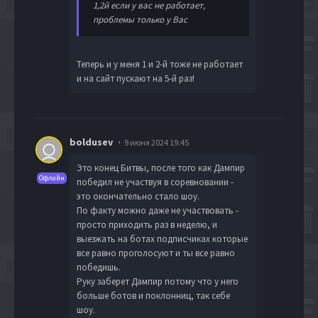
1,2й если у вас не работает,
проблемы только у Вас
Теперь и у меня 1 и 2-й тоже не работает
и на сайт пускают на 5-й раз!
boldusev
9 июня 2024 19:45
Это конец Битвы, после того как Дампир
Офлайн
победил не участвуя в соревновании -
это окончательно стало шоу.
По факту можно даже не участвовать -
просто приходить раз в неделю, и
выезжать на ботах подписчиках которые
все равно проголосуют и ты все равно
победишь.
Руку заберет Дампир потому что у него
больше ботов и поклонниц, так себе
шоу.