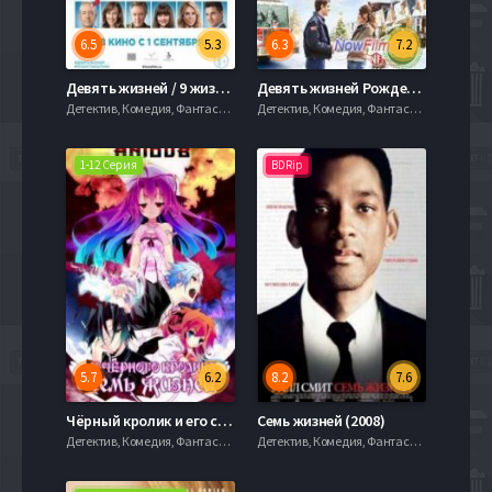
6.5
5.3
6.3
7.2
Девять жизней / 9 жизней (2016)
Девять жизней Рождества (2014)
Детектив, Комедия, Фантастика, 720hd, mobilen,
Детектив, Комедия, Фантастика, 720hd, mobilen,
1-12 Серия
BDRip
5.7
6.2
8.2
7.6
Чёрный кролик и его семь жизней / У чёрного кролика семь жизней (2011)
Семь жизней (2008)
Детектив, Комедия, Фантастика, 720hd, mobilen,
Детектив, Комедия, Фантастика, 720hd, mobilen,