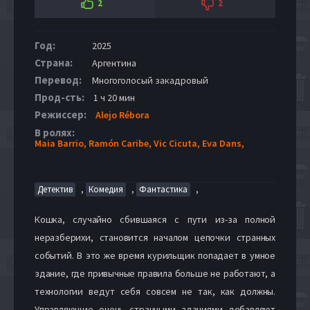
2
2
Год:
2025
Страна:
Аргентина
Перевод:
Многоголосый закадровый
Прод-сть:
1 ч 20 мин
Режиссер:
Alejo Rébora
В ролях:
Maia Barrio,
Ramón Caribe,
Vic Cicuta,
Eva Dans,
,
,
,
Детектив
Комедия
Фантастика
Кошка, случайно сбившаяся с пути из-за полной
неразберихи, становится началом цепочки странных
событий. В это же время курильщик попадает в умное
здание, где привычные правила больше не работают, а
технологии ведут себя совсем не так, как должны.
Управляющие очень странными зданиями добавляют