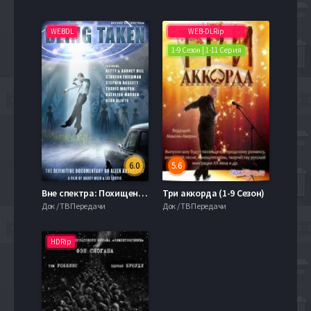
WEBDL
WEB-DLRip
1-9 Сезон | 1-11 Серия
6.0
5.6
Вне спектра: Похищенные (2018)
Три аккорда (1-9 Сезон)
Док / ТВ Передачи
Док / ТВ Передачи
HDRip