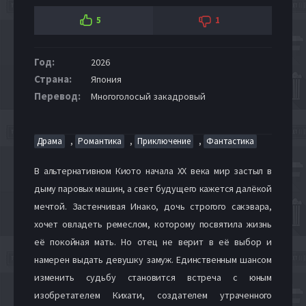
5
1
Год:
2026
Страна:
Япония
Перевод:
Многоголосый закадровый
,
,
,
Драма
Романтика
Приключение
Фантастика
В альтернативном Киото начала XX века мир застыл в
дыму паровых машин, а свет будущего кажется далёкой
мечтой. Застенчивая Инако, дочь строгого сакэвара,
хочет овладеть ремеслом, которому посвятила жизнь
её покойная мать. Но отец не верит в её выбор и
намерен выдать девушку замуж. Единственным шансом
изменить судьбу становится встреча с юным
изобретателем Кихати, создателем утраченного