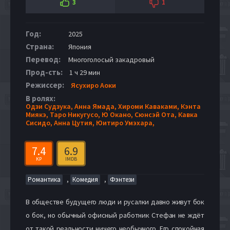
3
1
Год:
2025
Страна:
Япония
Перевод:
Многоголосый закадровый
Прод-сть:
1 ч 29 мин
Режиссер:
Ясухиро Аоки
В ролях:
Одзи Судзука,
Анна Ямада,
Хироми Каваками,
Кэнта
Миякэ,
Таро Никугусо,
Ю Окано,
Сюнсэй Ота,
Кавка
Сисидо,
Анна Цутия,
Юитиро Умэхара,
7.4
6.9
KP
IMDB
,
,
Романтика
Комедия
Фэнтези
В обществе будущего люди и русалки давно живут бок
о бок, но обычный офисный работник Стефан не ждёт
от такой реальности ничего необычного. Его спокойная