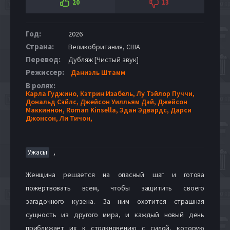
20
13
Год:
2026
Страна:
Великобритания, США
Перевод:
Дубляж [Чистый звук]
Режиссер:
Даниэль Штамм
В ролях:
Карла Гуджино,
Кэтрин Изабель,
Лу Тэйлор Пуччи,
Дональд Сэйлс,
Джейсон Уилльям Дэй,
Джейсон
Маккиннон,
Roman Kinsella,
Эдан Эдвардс,
Дарси
Джонсон,
Ли Тичон,
,
Ужасы
Женщина решается на опасный шаг и готова
пожертвовать всем, чтобы защитить своего
загадочного кузена. За ним охотится страшная
сущность из другого мира, и каждый новый день
приближает их к столкновению с силой, которую