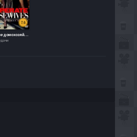
7.6
Отчаянные домохозяйки (1-8 Сезон)
редачи