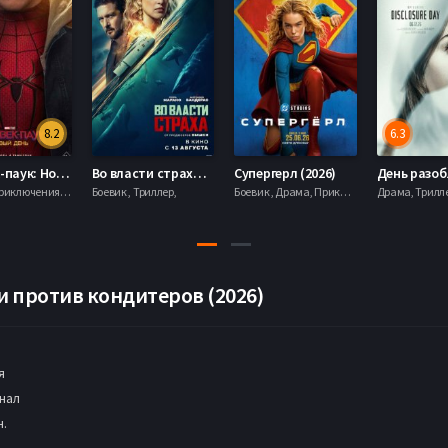
8.2
6.3
Человек-паук: Новый день (2026)
Во власти страха (2026)
Супергерл (2026)
Боевик , Приключения, Фантастика, Фэнтези,
Боевик , Триллер,
Боевик , Драма, Приключения, Фантастика,
 против кондитеров (2026)
я
нал
н.