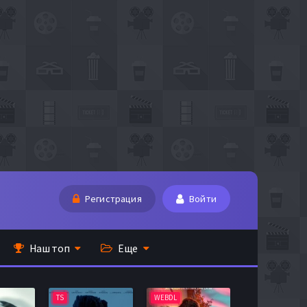
Регистрация
Войти
Наш топ
Еще
TS
WEBDL
TS