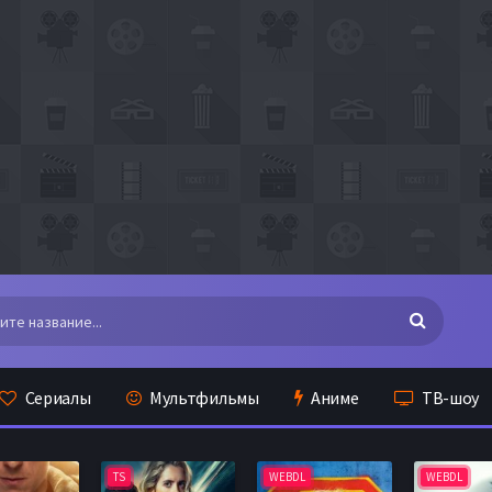
Сериалы
Мультфильмы
Аниме
ТВ-шоу
TS
WEBDL
WEBDL