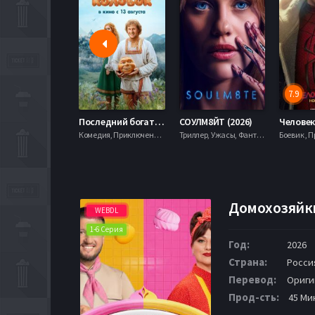
7.9
Последний богатырь. Колобок (2026)
СОУЛМ8ЙТ (2026)
Комедия, Приключения, Фэнтези,
Триллер, Ужасы, Фантастика,
Домохозяйки
WEBDL
1-6 Серия
Год:
2026
Страна:
Росси
Перевод:
Ориги
Прод-сть:
45 Ми