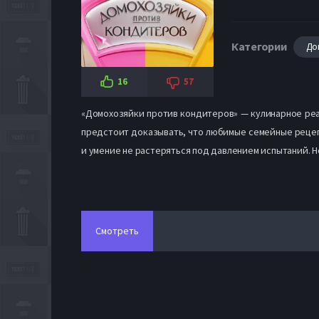
Категории
До
16
57
«Домохозяйки против кондитеров» — кулинарное реа
предстоит доказывать, что любимые семейные рецепт
и умение не растеряться под давлением испытаний. Но
Смотреть