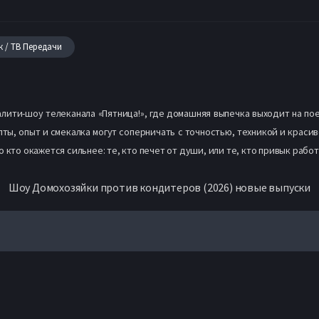
к / ТВ Передачи
лити-шоу телеканала «Пятница!», где домашняя выпечка выходит на по
ы, опыт и смекалка могут соперничать с точностью, техникой и краси
 кто окажется сильнее: те, кто печет от души, или те, кто привык работ
Шоу Домохозяйки против кондитеров (2026) новые выпуски