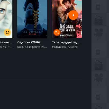
6.7
7.1
День разоблачения (2026)
Одиссея (2026)
Твое сердце будет разбито (2026)
Моана (2026)
Драма, Триллер, Фантастика,
Боевик , Приключения, Фэнтези,
Мелодрама, Русские,