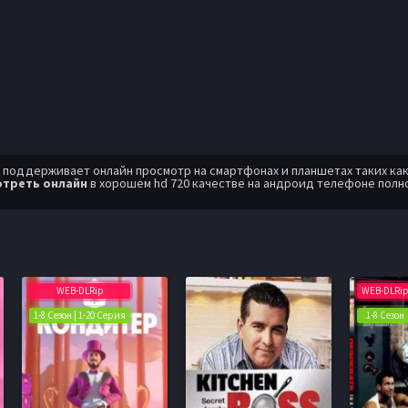
оддерживает онлайн просмотр на смартфонах и планшетах таких как: A
отреть онлайн
в хорошем hd 720 качестве на андроид телефоне полн
WEB-DLRip
WEB-DLRi
1-8 Сезон | 1-20 Серия
1-8 Сезон