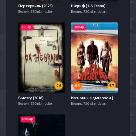
Портервиль (2023)
Шериф (1-6 Сезон)
Боевик , 720hd, mobilen,
Боевик , 720hd, mobilen,
HDRip
HDRip
2.6
6.5
6.7
В мозгу (2016)
Изгнанные дьяволом (2005)
Боевик , 720hd, mobilen,
Боевик , 720hd, mobilen,
DVDRip