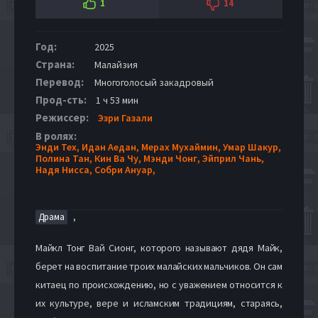
1
14
Год:
2025
Страна:
Малайзия
Перевод:
Многоголосый закадровый
Прод-сть:
1 ч 53 мин
Режиссер:
Эзри Газали
В ролях:
Энди Тех,
Идан Аедан,
Мерах Мухаймин,
Умар Шакур,
Полина Тан,
Кин Ва Чу,
Мэнди Чонг,
Эйприл Чань,
Надя Нисса,
Собри Ануар,
,
Драма
Майкл Тонг Вай Сионг, которого называют дядя Майк,
берет на воспитание троих малайских мальчиков. Он сам
китаец по происхождению, но с уважением относится к
их культуре, вере и исламским традициям, стараясь,