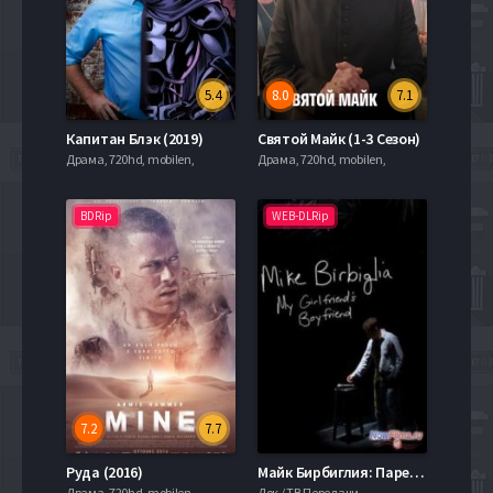
5.4
8.0
7.1
Капитан Блэк (2019)
Святой Майк (1-3 Сезон)
Драма, 720hd, mobilen,
Драма, 720hd, mobilen,
BDRip
WEB-DLRip
7.2
7.7
Руда (2016)
Майк Бирбиглия: Парень моей девушки (2013)
Драма, 720hd, mobilen,
Док / ТВ Передачи