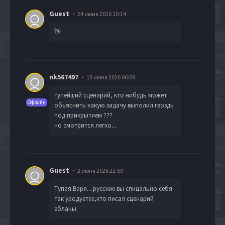
Guest
24 июня 2026 10:14
👋
nk567497
13 июня 2026 06:09
тупейший сценарий, кто нибудь может
Офлайн
обьяснить какую задачу выполил гвоздь
под прикрытием ???
но смотрится легко....
Guest
2 июня 2026 22:50
Тупая Варя....русские вы спицально себя
так уродуетее,кто писал сценарий
ебланы