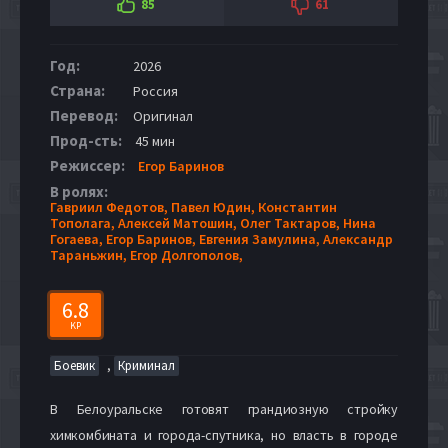
85
61
Год:
2026
Страна:
Россия
Перевод:
Оригинал
Прод-сть:
45 мин
Режиссер:
Егор Баринов
В ролях:
Гавриил Федотов,
Павел Юдин,
Константин
Тополага,
Алексей Матошин,
Олег Тактаров,
Нина
Гогаева,
Егор Баринов,
Евгения Замулина,
Александр
Тараньжин,
Егор Долгополов,
6.8
KP
,
Боевик
Криминал
В Белоуральске готовят грандиозную стройку
химкомбината и города-спутника, но власть в городе