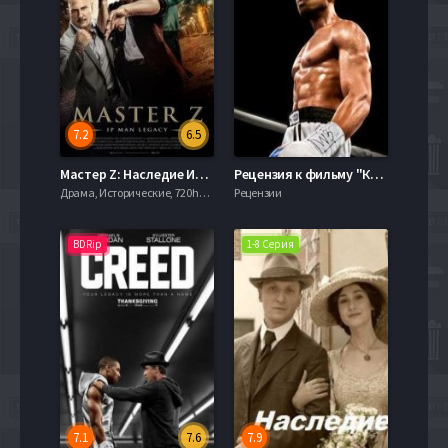
7.2
6.5
Мастер Z: Наследие Ип Мана (2018)
Рецензия к фильму "Крид: Наследие Рокки" 2015
Драма, Исторические, 720hd, mobilen,
Рецензии
BDRip
1-8 Серия
7.1
7.6
7.9