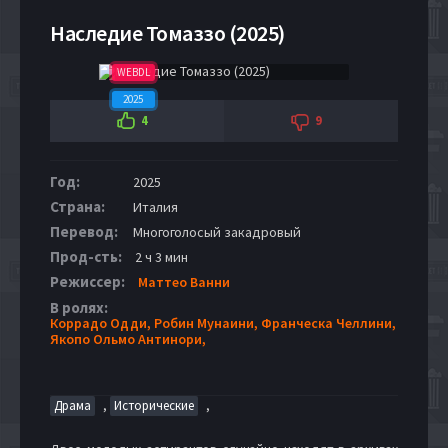
Наследие Томаззо (2025)
WEBDL
2025
4
9
Год:
2025
Страна:
Италия
Перевод:
Многоголосый закадровый
Прод-сть:
2 ч 3 мин
Режиссер:
Маттео Ванни
В ролях:
Коррадо Одди,
Робин Мунаини,
Франческа Челлини,
Якопо Ольмо Антинори,
,
,
Драма
Исторические