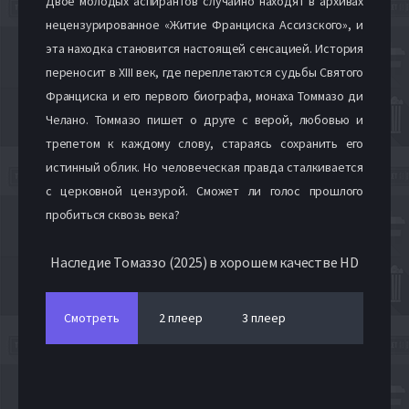
Двое молодых аспирантов случайно находят в архивах
нецензурированное «Житие Франциска Ассизского», и
эта находка становится настоящей сенсацией. История
переносит в XIII век, где переплетаются судьбы Святого
Франциска и его первого биографа, монаха Томмазо ди
Челано. Томмазо пишет о друге с верой, любовью и
трепетом к каждому слову, стараясь сохранить его
истинный облик. Но человеческая правда сталкивается
с церковной цензурой. Сможет ли голос прошлого
пробиться сквозь века?
Наследие Томаззо (2025) в хорошем качестве HD
Смотреть
2 плеер
3 плеер