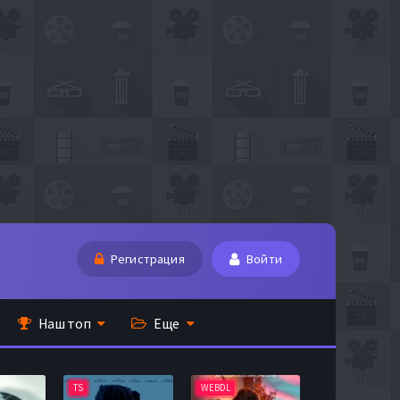
Регистрация
Войти
Наш топ
Еще
TS
WEBDL
TS