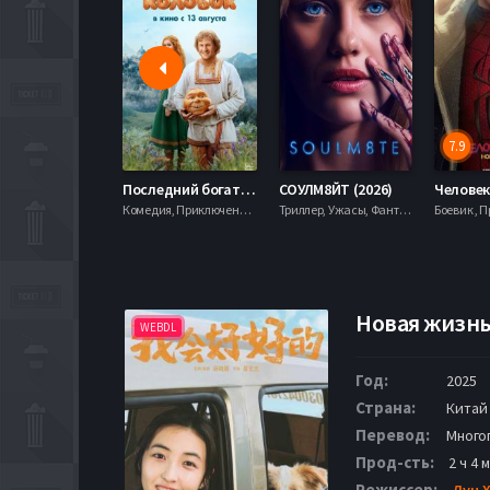
7.9
Последний богатырь. Колобок (2026)
СОУЛМ8ЙТ (2026)
Комедия, Приключения, Фэнтези,
Триллер, Ужасы, Фантастика,
Новая жизнь 
WEBDL
Год:
2025
Страна:
Китай
Перевод:
Много
Прод-сть:
2 ч 4 
Режиссер:
Дун 