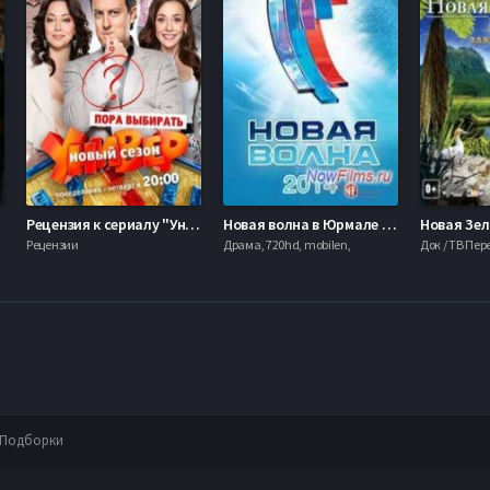
Рецензия к сериалу "Универ. Новая общага"
Новая волна в Юрмале 2014 (2014)
Рецензии
Драма, 720hd, mobilen,
Док / ТВ Пе
Подборки