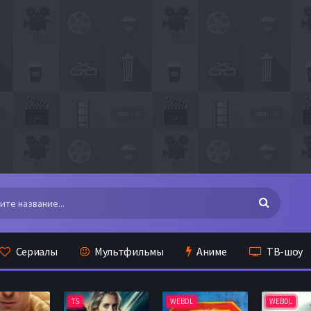
Сериалы
Мультфильмы
Аниме
ТВ-шоу
TS
WEBDL
WEBDL