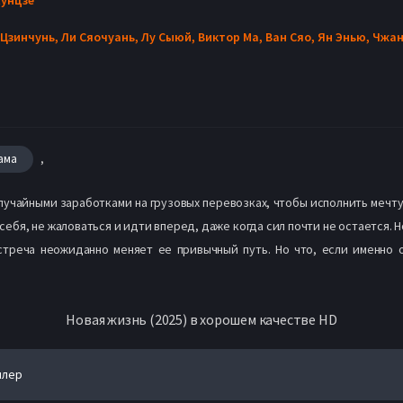
 Цзинчунь,
Ли Сяочуань,
Лу Сыюй,
Виктор Ма,
Ван Сяо,
Ян Энью,
Чжан
,
ама
учайными заработками на грузовых перевозках, чтобы исполнить мечту,
 себя, не жаловаться и идти вперед, даже когда сил почти не остается.
стреча неожиданно меняет ее привычный путь. Но что, если именно о
Новая жизнь (2025) в хорошем качестве HD
йлер