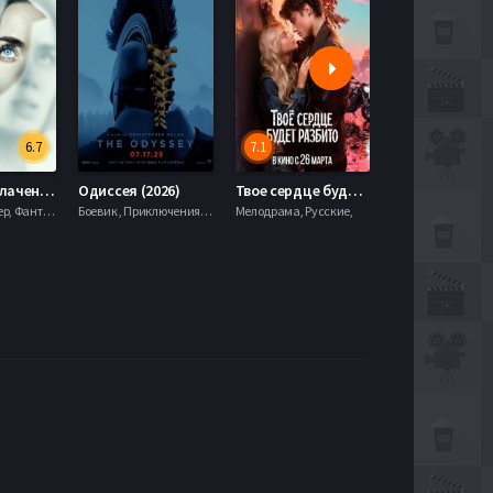
6.7
7.1
День разоблачения (2026)
Одиссея (2026)
Твое сердце будет разбито (2026)
Моана (2026)
Драма, Триллер, Фантастика,
Боевик , Приключения, Фэнтези,
Мелодрама, Русские,