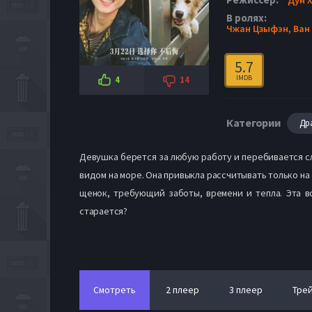
В ролях:
Чжан Цзыфэн,
Ван
5.7
IMDB
4
14
Категории
Др
Девушка берется за любую работу и перебивается сл
видом на море. Она привыкла рассчитывать только на
щенок, требующий заботы, времени и тепла. Эта в
старается?
Смотреть
2 плеер
3 плеер
Тре