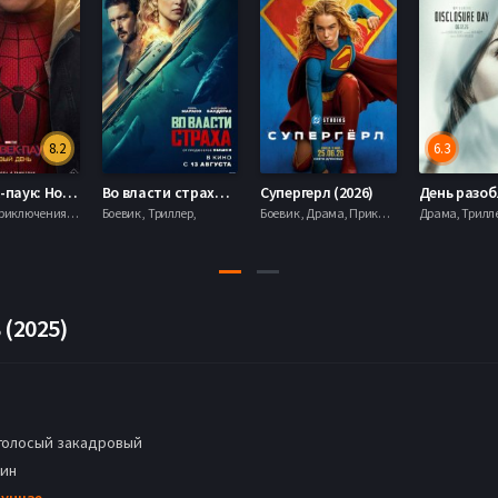
8.2
6.3
Человек-паук: Новый день (2026)
Во власти страха (2026)
Супергерл (2026)
Боевик , Приключения, Фантастика, Фэнтези,
Боевик , Триллер,
Боевик , Драма, Приключения, Фантастика,
(2025)
голосый закадровый
мин
Хунцзе