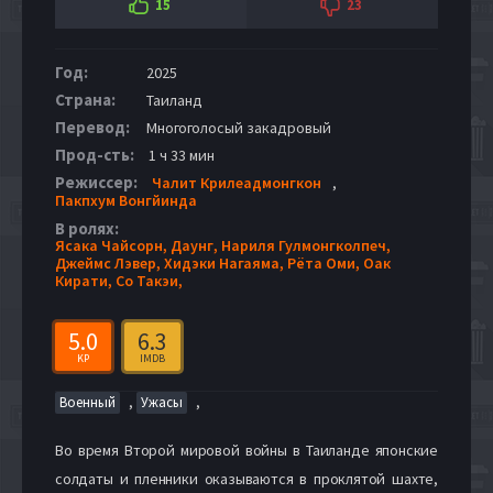
15
23
Год:
2025
Страна:
Таиланд
Перевод:
Многоголосый закадровый
Прод-сть:
1 ч 33 мин
Режиссер:
Чалит Крилеадмонгкон
,
Пакпхум Вонгйинда
В ролях:
Ясака Чайсорн,
Даунг,
Нариля Гулмонгколпеч,
Джеймс Лэвер,
Хидэки Нагаяма,
Рёта Оми,
Оак
Кирати,
Со Такэи,
5.0
6.3
KP
IMDB
,
,
Военный
Ужасы
Во время Второй мировой войны в Таиланде японские
солдаты и пленники оказываются в проклятой шахте,