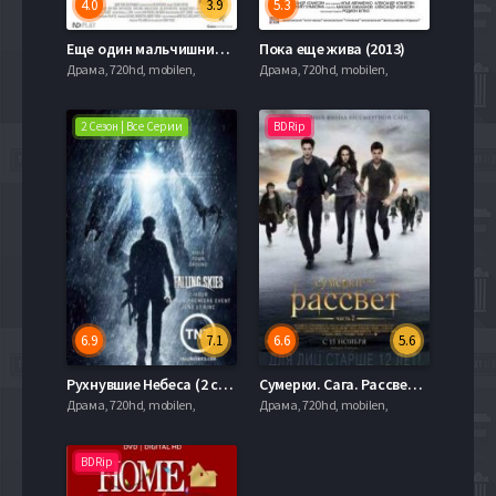
4.0
3.9
5.3
Еще один мальчишник (2015)
Пока еще жива (2013)
Драма, 720hd, mobilen,
Драма, 720hd, mobilen,
2 Сезон | Все Серии
BDRip
6.9
7.1
6.6
5.6
Рухнувшие Небеса (2 сезон) 2012
Сумерки. Сага. Рассвет: Часть 2 (2012)
Драма, 720hd, mobilen,
Драма, 720hd, mobilen,
BDRip