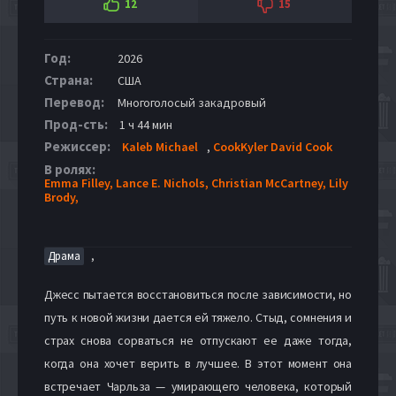
12
15
Год:
2026
Страна:
США
Перевод:
Многоголосый закадровый
Прод-сть:
1 ч 44 мин
Режиссер:
Kaleb Michael
,
CookKyler David Cook
В ролях:
Emma Filley,
Lance E. Nichols,
Christian McCartney,
Lily
Brody,
,
Драма
Джесс пытается восстановиться после зависимости, но
путь к новой жизни дается ей тяжело. Стыд, сомнения и
страх снова сорваться не отпускают ее даже тогда,
когда она хочет верить в лучшее. В этот момент она
встречает Чарльза — умирающего человека, который