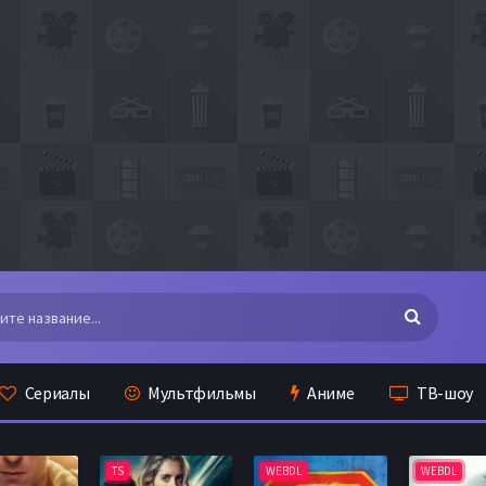
Сериалы
Мультфильмы
Аниме
ТВ-шоу
TS
WEBDL
WEBDL