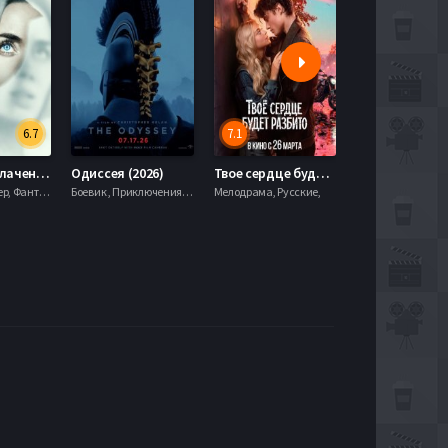
6.7
7.1
День разоблачения (2026)
Одиссея (2026)
Твое сердце будет разбито (2026)
Моана (2026)
Драма, Триллер, Фантастика,
Боевик , Приключения, Фэнтези,
Мелодрама, Русские,