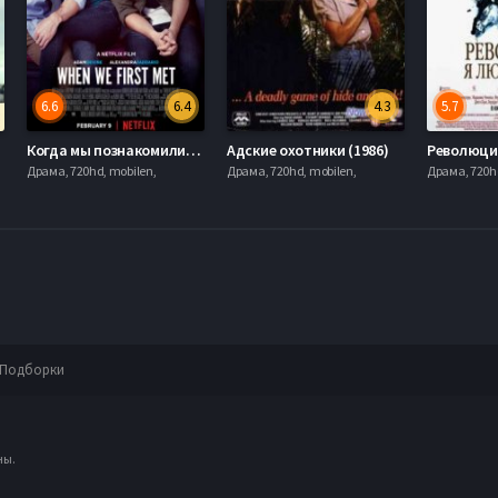
6.6
6.4
4.3
5.7
Когда мы познакомились (2018)
Адские охотники (1986)
Драма, 720hd, mobilen,
Драма, 720hd, mobilen,
Драма, 720hd
Подборки
ны.