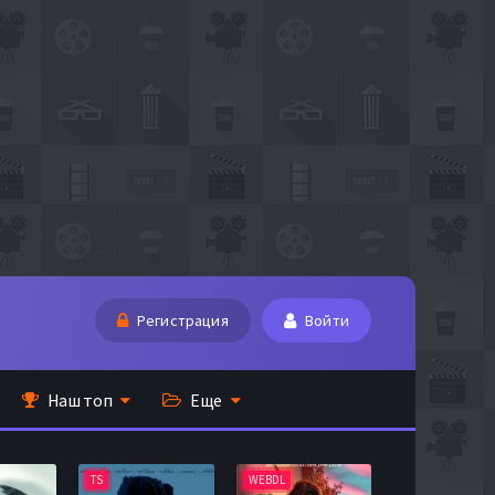
Регистрация
Войти
Наш топ
Еще
TS
WEBDL
TS