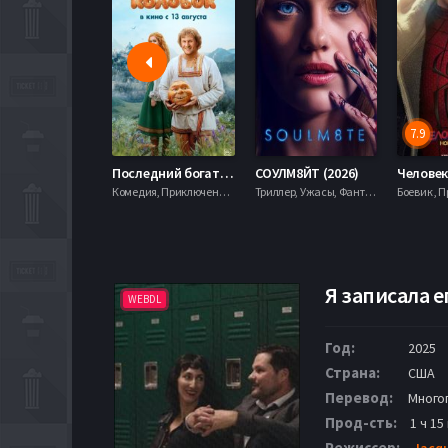
7.9
Последний богатырь. Колобок (2026)
СОУЛМ8ЙТ (2026)
Комедия, Приключения, Фэнтези,
Триллер, Ужасы, Фантастика,
Я записала ег
WEBDL
Год:
2025
Страна:
США
Перевод:
Много
Прод-сть:
1 ч 15
Режиссер:
Jacqu