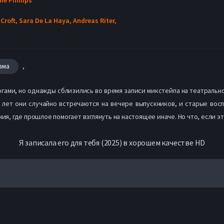
Croft,
Sara De La Haya,
Andreas Riter,
,
ама
ами, но однажды сблизились во время записи микстейпа на театральном
ь лет они случайно встречаются на вечере выпускников, и старые вос
ния, где прошлое помогает взглянуть на настоящее иначе. Но что, если э
Я записала его для тебя (2025) в хорошем качестве HD