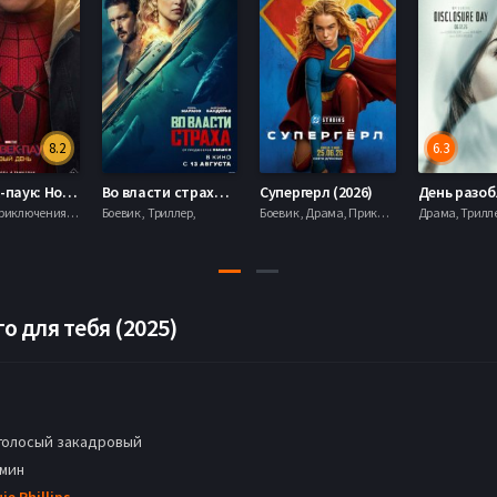
8.2
6.3
Человек-паук: Новый день (2026)
Во власти страха (2026)
Супергерл (2026)
Боевик , Приключения, Фантастика, Фэнтези,
Боевик , Триллер,
Боевик , Драма, Приключения, Фантастика,
о для тебя (2025)
голосый закадровый
 мин
ie Phillips