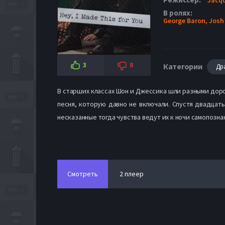
В ролях:
George Baron,
Josh 
3
8
Категории
Др
В старших классах Шон и Джессика шли разными дорог
песня, которую давно не включали. Спустя двадцат
несказанные тогда чувства ведут их к ночи самопозна
Смотреть
2 плеер