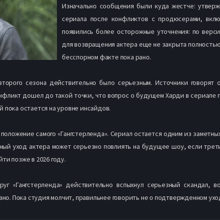
Изначально сообщения были куда жестче: утверж
сериала после конфликтов с продюсерами, вклю
появились более осторожные уточнения: по верси
для возвращения актера еще не закрыта полностью.
бесспорном факте пока рано.
второго сезона действительно было серьезным. Источники говорят о
нфликт дошел до такой точки, что вопрос о будущем Харди в сериале 
 пока остается на уровне инсайдов.
положение самого «Гангстерленда». Сериал остается одним из заметных
жный уход актера может серьезно повлиять на будущее шоу, если трет
ти позже в 2026 году.
круг «Гангстерленда» действительно вспыхнул серьезный скандал, 
ано. Пока студия молчит, правильнее говорить не о подтвержденном ухо