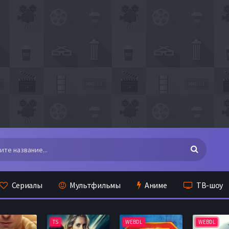
Сериалы
Мультфильмы
Аниме
ТВ-шоу
TS
WEBDL
WEBDL