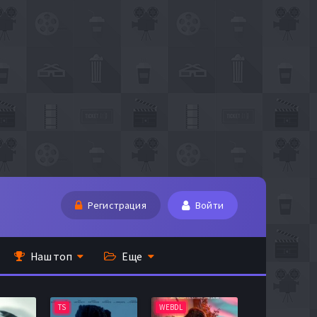
Регистрация
Войти
Наш топ
Еще
TS
WEBDL
TS