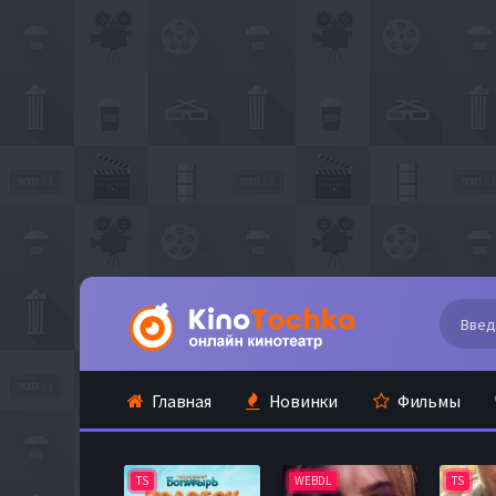
Главная
Новинки
Фильмы
TS
WEBDL
TS