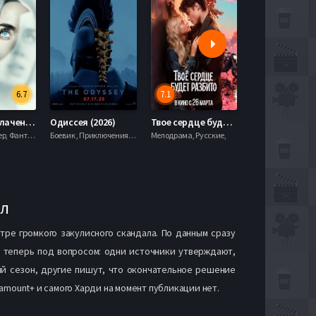
6.7
7.1
День разоблачения (2026)
Одиссея (2026)
Твое сердце будет разбито (2026)
Моана (2026)
Драма, Триллер, Фантастика,
Боевик , Приключения, Фэнтези,
Мелодрама, Русские,
ал
тре громкого закулисного скандала. По данным сразу
е теперь под вопросом: одни источники утверждают,
ий сезон, другие пишут, что окончательное решение
amount+ и самого Харди на момент публикации нет.