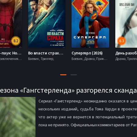
8.2
6.3
Человек-паук: Новый день (2026)
Во власти страха (2026)
Супергерл (2026)
Боевик , Приключения, Фантастика, Фэнтези,
Боевик , Триллер,
Боевик , Драма, Приключения, Фантастика,
сезона «Гангстерленда» разгорелся сканд
Сериал «Гангстерленд» неожиданно оказался в цен
нескольких изданий, судьба Тома Харди в проект
что актер уже не вернется в потенциальный трет
пока не принято. Официальных комментариев от Par